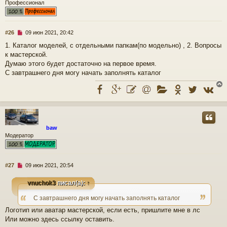
ь
о
Профессионал
с
о
б
щ
к
е
Н
#26
09 июн 2021, 20:42
н
е
1. Каталог моделей, с отдельными папкам(по модельно) , 2. Вопросы
и
п
ч
к мастерской.
е
р
о
Думаю этого будет достаточно на первое время.
ч
С завтрашнего дня могу начать заполнять каталог
у
и
т
а
н
н
о
у
е
т
baw
с
ь
Модератор
о
с
о
б
к
щ
Н
#27
09 июн 2021, 20:54
е
е
н
п
ч
vnuchok3
писал(а):
↑
и
р
е
о
С завтрашнего дня могу начать заполнять каталог
ч
у
Логотип или аватар мастерской, если есть, пришлите мне в лс
и
т
Или можно здесь ссылку оставить.
а