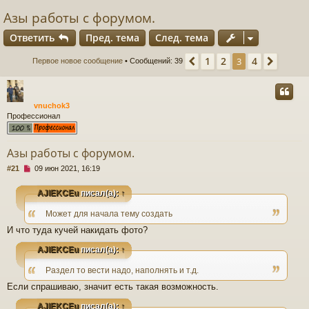
Азы работы с форумом.
Ответить
Пред. тема
След. тема
1
2
4
Пред.
3
След.
Первое новое сообщение
• Сообщений: 39
vnuchok3
Профессионал
Азы работы с форумом.
Н
#21
09 июн 2021, 16:19
е
п
AJIEKCEu
писал(а):
↑
р
о
Может для начала тему создать
ч
И что туда кучей накидать фото?
и
т
AJIEKCEu
писал(а):
↑
а
н
Раздел то вести надо, наполнять и т.д.
н
о
Если спрашиваю, значит есть такая возможность.
е
с
AJIEKCEu
писал(а):
↑