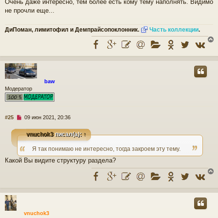
Очень даже интересно, тем более есть кому тему наполнять. Видимо
и
т
не прочли еще...
а
н
ДиПоман, лимитофил и Демпрайсопоклонник.
Часть коллекции
.
н
о
е
с
о
о
у
б
т
baw
щ
ь
Модератор
е
с
н
и
к
е
Н
#25
09 июн 2021, 20:36
е
п
ч
vnuchok3
писал(а):
↑
р
о
Я так понимаю не интересно, тогда закроем эту тему.
ч
у
Какой Вы видите структуру раздела?
и
т
а
н
н
о
у
е
т
с
vnuchok3