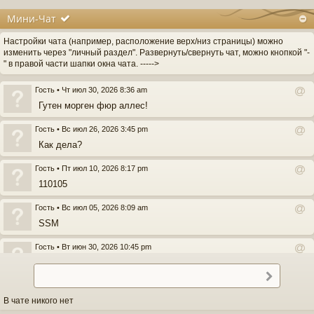
Мини-Чат
Настройки чата (например, расположение верх/низ страницы) можно
изменить через "личный раздел". Развернуть/свернуть чат, можно кнопкой "-
" в правой части шапки окна чата. ----->
Гость
•
Чт июл 30, 2026 8:36 am
О
Гутен морген фюр аллес!
т
в
Гость
•
Вс июл 26, 2026 3:45 pm
е
О
Как дела?
т
т
и
в
Гость
•
Пт июл 10, 2026 8:17 pm
т
е
ь
О
110105
т
п
т
и
о
в
Гость
•
Вс июл 05, 2026 8:09 am
т
л
е
ь
О
SSM
ь
т
п
т
з
и
о
в
Гость
•
Вт июн 30, 2026 10:45 pm
о
т
л
е
в
ь
О
Icv
ь
т
а
п
т
з
и
О
т
о
в
т
Гость
•
Вт май 26, 2026 4:56 pm
о
т
е
л
е
п
в
ь
О
В чате никого нет
Икарус модель
л
ь
т
р
а
п
т