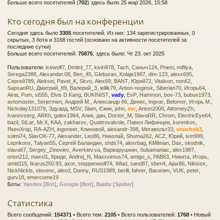
Больше всего посетителей (
702
) здесь было 25 мар 2026, 15:58
Кто сегодня был на конференции
Сегодня здесь было
3305
посетителей. Из них: 134 зарегистрированных, 0
скрытых, 3 бота и 3168 гостей (основано на активности посетителей за
последние сутки)
Больше всего посетителей:
75875
, здесь было: Чт 23. окт 2025
Пользователи:
icewolf7
,
Dmitrii_77
,
kivin978
,
Tach
,
Саныч124
,
Priest
,
mifilya
,
Serega2388
,
Alexander.08
,
Ben_45
,
Gleburan
,
Kolaje1987
,
dim-123
,
alexx695
,
Сергей789
,
Aleksei
,
Pavel_K
,
Skvo
,
Alex69
,
BANT
,
Юрий72
,
Vitalson
,
non62
,
SapsanRU
,
Дмитрий_89
,
Валерий_З
,
lellik79
,
Anton-noginsk
,
Siberian70
,
Игорь64
,
Airat
,
Pum
,
si555
,
Elvis D.Kang
,
BUKINIST
,
vady
,
EvP
,
Hammon
,
bov-73
,
bubun1973
,
avtomaster
,
Serjermen
,
Андрей М.
,
Александр 66
,
Денис
,
Ingvar
,
Belomor
,
Игорь М.
,
Nickolay131079
,
Эдуард
,
MSV
,
Slam
,
Єжик
,
john
,
evr
,
Anton2000
,
AttorneyZh
,
Ivanovserg
,
ARKh
,
galex1964
,
Алик
,
дан
,
Doctor_M
,
SlavaRR
,
Chrom
,
ElectricEye64
,
bazil
,
StLar
,
Mr.X
,
KAA
,
zakharov
,
Quattrovalvole
,
Павел Лифинцев
,
kurenkov
,
ЯкенХгар
,
RA-AZH
,
ingeneer
,
Клиновой
,
alexandr-398
,
Мегавольт33
,
vnuchok3
,
solmi74
,
SlavOK-77
,
Alexander
,
Leo86
,
Николай
,
Shuma262
,
ACZ
,
Юрий
,
ivm999
,
Leprikons
,
Talyan55
,
Сергей Баландин
,
shds74
,
alexrbag
,
KMilman
,
Dax
,
skodnik
,
slava67
,
Sergey_Zinoviev
,
Averkiev.va
,
Варварушкин
,
Subamaniac
,
alex1987
,
orion212
,
maxxl1
,
Криде
,
Andrej_N
,
Maxxximus74
,
amigo_s
,
PAB63
,
Никита
,
Игорь
,
amid115
,
Ikarus250.93
,
axor
,
steppenwolf74
,
Wlad
,
sand87
,
sberi4
,
Ajax86
,
Nikistor
,
NickNickls
,
slovenc
,
alexd
,
Danny
,
RUS1989
,
berill
,
fahrer
,
Василич
,
VUK
,
peter
,
gurv18
,
emercome19
Боты:
Yandex [Bot]
,
Google [Bot]
,
Baidu [Spider]
Статистика
Всего сообщений:
154371
• Всего тем:
2105
• Всего пользователей:
1768
• Новый