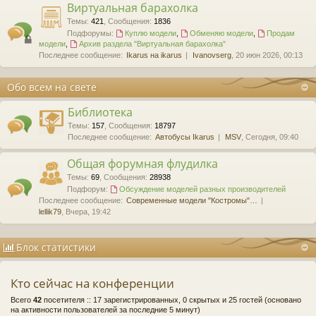
Виртуальная барахолка
Темы
:
421
,
Сообщения
:
1836
Подфорумы:
Куплю модели
,
Обменяю модели
,
Продам
модели
,
Архив раздела "Виртуальная барахолка"
Последнее сообщение:
Ikarus на ikarus
Ivanovserg
, 20 июн 2026, 00:13
Обо всем на свете
Библиотека
Темы
:
157
,
Сообщения
:
18797
Последнее сообщение:
Автобусы Ikarus
MSV
, Сегодня, 09:40
Общая форумная флудилка
Темы
:
69
,
Сообщения
:
28938
Подфорум:
Обсуждение моделей разных производителей
Последнее сообщение:
Современные модели "Костромы"…
lellik79
, Вчера, 19:42
Блок статистики
Кто сейчас на конференции
Всего
42
посетителя :: 17 зарегистрированных, 0 скрытых и 25 гостей (основано
на активности пользователей за последние 5 минут)