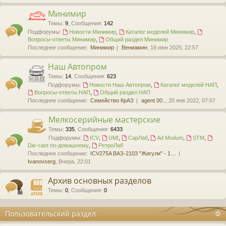
Минимир
Темы
:
9
,
Сообщения
:
142
Подфорумы:
Новости Минимир
,
Каталог моделей Минимир
,
Вопросы-ответы Минимир
,
Общий раздел Минимир
Последнее сообщение:
Минимир
Вениамин
, 18 июн 2025, 22:57
Наш Автопром
Темы
:
14
,
Сообщения
:
623
Подфорумы:
Новости Наш Автопром
,
Каталог моделей НАП
,
Вопросы-ответы НАП
,
Общий раздел НАП
Последнее сообщение:
Семейство КрАЗ
agent 00..
, 20 янв 2022, 07:57
Мелкосерийные мастерские
Темы
:
335
,
Сообщения
:
6433
Подфорумы:
ICV
,
UMI
,
СарЛаб
,
Ad Modum
,
STM
,
Die-cast по-домашнему
,
РетроЛаб
Последнее сообщение:
ICV275A ВАЗ-2103 "Жигули" - 1…
Ivanovserg
, Вчера, 22:01
Архив основных разделов
Темы
:
0
,
Сообщения
:
0
Пользовательский раздел