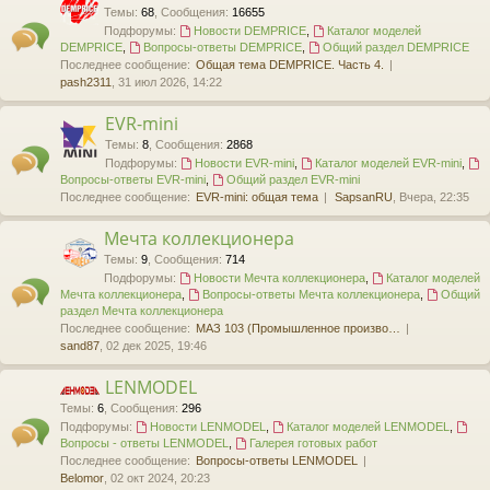
ю
т
Темы
:
68
,
Сообщения
:
16655
е
Подфорумы:
Новости DEMPRICE
,
Каталог моделей
л
DEMPRICE
,
Вопросы-ответы DEMPRICE
,
Общий раздел DEMPRICE
ю
Последнее сообщение:
Общая тема DEMPRICE. Часть 4.
pash2311
, 31 июл 2026, 14:22
EVR-mini
Темы
:
8
,
Сообщения
:
2868
Подфорумы:
Новости EVR-mini
,
Каталог моделей EVR-mini
,
Вопросы-ответы EVR-mini
,
Общий раздел EVR-mini
Последнее сообщение:
EVR-mini: общая тема
SapsanRU
, Вчера, 22:35
Мечта коллекционера
Темы
:
9
,
Сообщения
:
714
Подфорумы:
Новости Мечта коллекционера
,
Каталог моделей
Мечта коллекционера
,
Вопросы-ответы Мечта коллекционера
,
Общий
раздел Мечта коллекционера
Последнее сообщение:
МАЗ 103 (Промышленное произво…
sand87
, 02 дек 2025, 19:46
LENMODEL
Темы
:
6
,
Сообщения
:
296
Подфорумы:
Новости LENMODEL
,
Каталог моделей LENMODEL
,
Вопросы - ответы LENMODEL
,
Галерея готовых работ
Последнее сообщение:
Вопросы-ответы LENMODEL
Belomor
, 02 окт 2024, 20:23