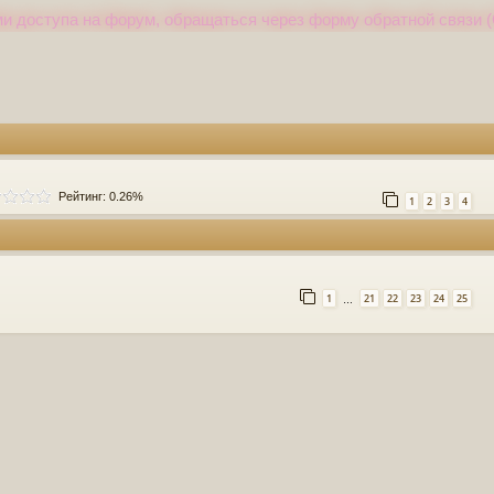
и доступа на форум, обращаться через форму обратной связи (
Рейтинг: 0.26%
1
2
3
4
1
21
22
23
24
25
…