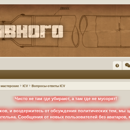
FA
Q
мастерские
ICV
Вопросы-ответы ICV
Чисто не там где убирают, а там где не мусорят!
ков, и воздержитесь от обсуждения политических тем, мы з
ательна. Сообщения от новых пользователей без аватаров,