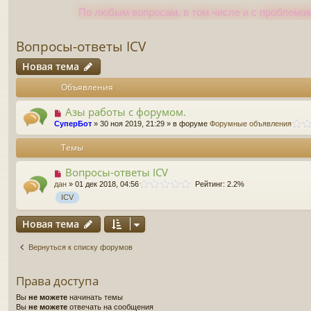
По любым вопросам, в том числе и с проблемам
Вопросы-ответы ICV
Новая тема
Объявления
Азы работы с форумом.
СуперБот
» 30 ноя 2019, 21:29 » в форуме
Форумные объявления
Темы
Вопросы-ответы ICV
дан
» 01 дек 2018, 04:56
Рейтинг: 2.2%
ICV
Новая тема
Вернуться к списку форумов
Права доступа
Вы
не можете
начинать темы
Вы
не можете
отвечать на сообщения