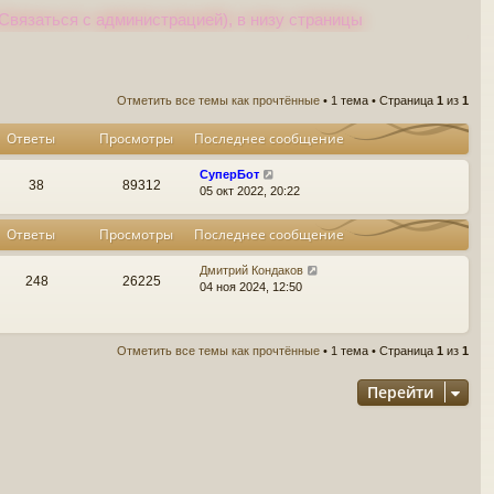
Связаться с администрацией), в низу страницы
Отметить все темы как прочтённые
• 1 тема • Страница
1
из
1
Ответы
Просмотры
Последнее сообщение
СуперБот
38
89312
05 окт 2022, 20:22
Ответы
Просмотры
Последнее сообщение
Дмитрий Кондаков
248
26225
04 ноя 2024, 12:50
Отметить все темы как прочтённые
• 1 тема • Страница
1
из
1
Перейти