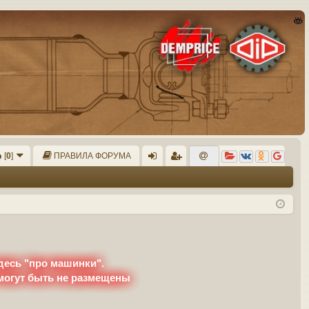
[
0
]
ПРАВИЛА ФОРУМА
хо
ег
д
ис
тр
ац
ия
десь "про машинки".
 могут быть не размещены