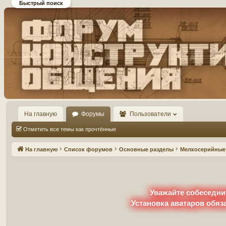
Быстрый поиск
Форум DiP и DEMPRICE
конструктивного общения
На главную
Форумы
Пользователи
Отметить все темы как прочтённые
На главную
Список форумов
Основные разделы
Мелкосерийные 
Уважайте собеседни
Установка аватаров обяз