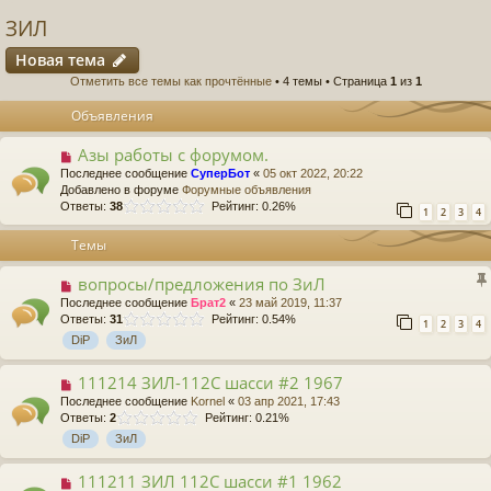
ЗИЛ
Новая тема
Отметить все темы как прочтённые
• 4 темы • Страница
1
из
1
Объявления
Азы работы с форумом.
Последнее сообщение
СуперБот
«
05 окт 2022, 20:22
Добавлено в форуме
Форумные объявления
Ответы:
38
Рейтинг: 0.26%
1
2
3
4
Темы
вопросы/предложения по ЗиЛ
Последнее сообщение
Брат2
«
23 май 2019, 11:37
Ответы:
31
Рейтинг: 0.54%
1
2
3
4
DiP
ЗиЛ
111214 ЗИЛ-112С шасси #2 1967
Последнее сообщение
Kornel
«
03 апр 2021, 17:43
Ответы:
2
Рейтинг: 0.21%
DiP
ЗиЛ
111211 ЗИЛ 112С шасси #1 1962