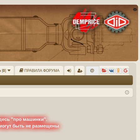
[
0
]
ПРАВИЛА ФОРУМА
хо
ег
д
ис
тр
ац
ия
десь "про машинки".
 могут быть не размещены