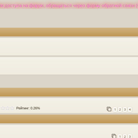
и доступа на форум, обращаться через форму обратной связи (
Рейтинг: 0.26%
1
2
3
4
1
2
3