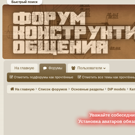
Быстрый поиск
Форум DiP и DEMPRICE
конструктивного общения
На главную
Форумы
Пользователи
Отметить подфорумы как прочтённые
Отметить все темы как прочтённ
На главную
Список форумов
Основные разделы
DiP models
Ка
Уважайте собеседни
Установка аватаров обяз