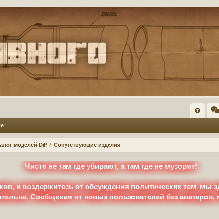
FA
ые
Q
талог моделей DiP
Сопутствующие изделия
Чисто не там где убирают, а там где не мусорят!
ков, и воздержитесь от обсуждения политических тем, мы з
ательна. Сообщения от новых пользователей без аватаров,