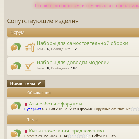
По любым вопросам, в том числе и с проблемам
Сопутствующие изделия
Форум
Наборы для самостоятельной сборки
Темы
:
6
,
Сообщения
:
172
Наборы для доводки моделей
Темы
:
6
,
Сообщения
:
182
Новая тема
Объявления
Азы работы с форумом.
СуперБот
» 30 ноя 2019, 21:29 » в форуме
Форумные объявления
Темы
Киты (пожелания, предложения)
Chrom
» 29 ноя 2023, 09:14
Рейтинг: 0.13%