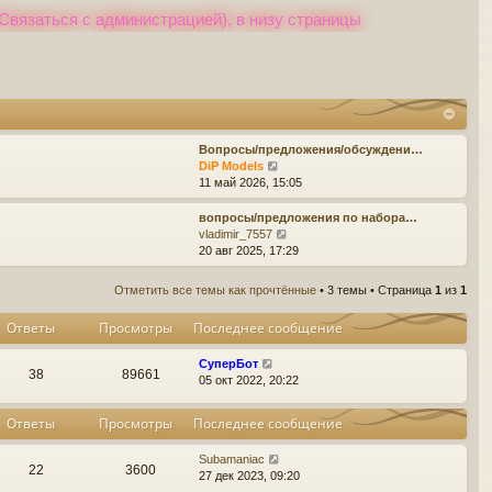
Связаться с администрацией), в низу страницы
Вопросы/предложения/обсуждени…
П
DiP Models
е
11 май 2026, 15:05
р
е
вопросы/предложения по набора…
й
П
vladimir_7557
т
е
20 авг 2025, 17:29
и
р
к
е
Отметить все темы как прочтённые
• 3 темы • Страница
1
из
1
п
й
о
т
Ответы
Просмотры
Последнее сообщение
с
и
л
к
е
СуперБот
п
38
89661
д
05 окт 2022, 20:22
о
н
с
е
л
Ответы
Просмотры
Последнее сообщение
м
е
у
д
Subamaniac
с
н
22
3600
27 дек 2023, 09:20
о
е