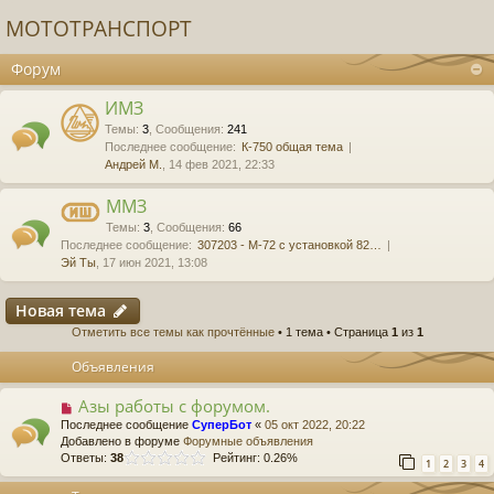
МОТОТРАНСПОРТ
Форум
ИМЗ
Темы
:
3
,
Сообщения
:
241
Последнее сообщение:
К-750 общая тема
Андрей М.
, 14 фев 2021, 22:33
ММЗ
Темы
:
3
,
Сообщения
:
66
Последнее сообщение:
307203 - М-72 с установкой 82…
Эй Ты
, 17 июн 2021, 13:08
Новая тема
Отметить все темы как прочтённые
• 1 тема • Страница
1
из
1
Объявления
Азы работы с форумом.
Последнее сообщение
СуперБот
«
05 окт 2022, 20:22
Добавлено в форуме
Форумные объявления
Ответы:
38
Рейтинг: 0.26%
1
2
3
4