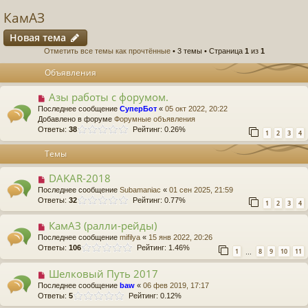
КамАЗ
Новая тема
Отметить все темы как прочтённые
• 3 темы • Страница
1
из
1
Объявления
Азы работы с форумом.
Последнее сообщение
СуперБот
«
05 окт 2022, 20:22
Добавлено в форуме
Форумные объявления
Ответы:
38
Рейтинг: 0.26%
1
2
3
4
Темы
DAKAR-2018
Последнее сообщение
Subamaniac
«
01 сен 2025, 21:59
Ответы:
32
Рейтинг: 0.77%
1
2
3
4
КамАЗ (ралли-рейды)
Последнее сообщение
mifilya
«
15 янв 2022, 20:26
Ответы:
106
Рейтинг: 1.46%
1
8
9
10
11
…
Шелковый Путь 2017
Последнее сообщение
baw
«
06 фев 2019, 17:17
Ответы:
5
Рейтинг: 0.12%