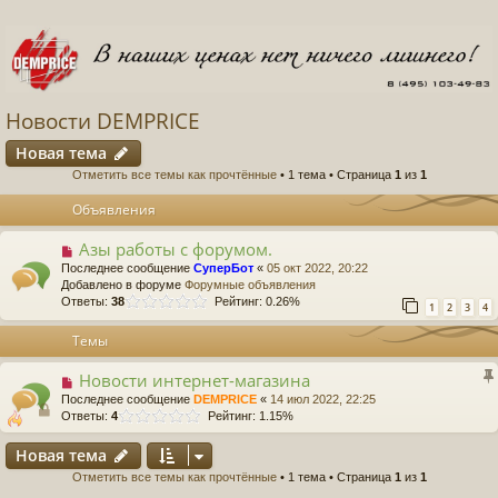
Новости DEMPRICE
Новая тема
Отметить все темы как прочтённые
• 1 тема • Страница
1
из
1
Объявления
Азы работы с форумом.
Последнее сообщение
СуперБот
«
05 окт 2022, 20:22
Добавлено в форуме
Форумные объявления
Ответы:
38
Рейтинг: 0.26%
1
2
3
4
Темы
Новости интернет-магазина
Последнее сообщение
DEMPRICE
«
14 июл 2022, 22:25
Ответы:
4
Рейтинг: 1.15%
Новая тема
Отметить все темы как прочтённые
• 1 тема • Страница
1
из
1