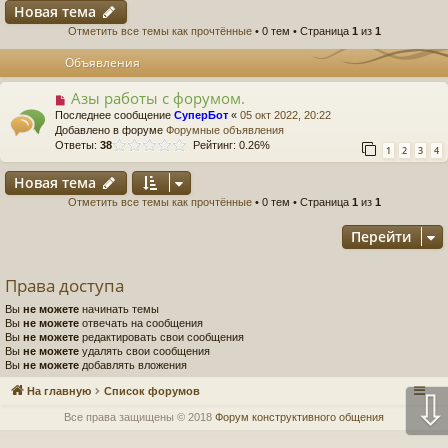
Новая тема
Отметить все темы как прочтённые
• 0 тем • Страница
1
из
1
Объявления
Азы работы с форумом.
Последнее сообщение
СуперБот
«
05 окт 2022, 20:22
Добавлено в форуме
Форумные объявления
Ответы:
38
Рейтинг: 0.26%
1
2
3
4
Новая тема
Отметить все темы как прочтённые
• 0 тем • Страница
1
из
1
Перейти
Права доступа
Вы
не можете
начинать темы
Вы
не можете
отвечать на сообщения
Вы
не можете
редактировать свои сообщения
Вы
не можете
удалять свои сообщения
Вы
не можете
добавлять вложения
На главную
Список форумов
⇩
Все права защищены © 2018
Форум конструктивного общения