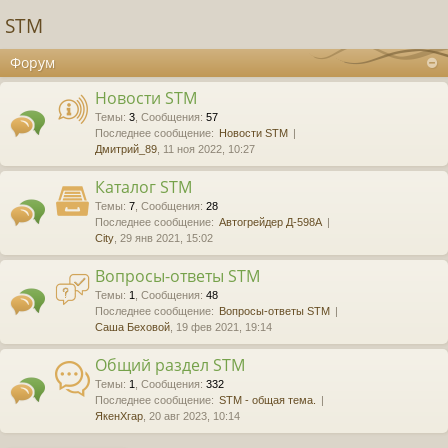
STM
Форум
Новости STM
Темы
:
3
,
Сообщения
:
57
Последнее сообщение:
Новости STM
Дмитрий_89
, 11 ноя 2022, 10:27
Каталог STM
Темы
:
7
,
Сообщения
:
28
Последнее сообщение:
Автогрейдер Д-598А
City
, 29 янв 2021, 15:02
Вопросы-ответы STM
Темы
:
1
,
Сообщения
:
48
Последнее сообщение:
Вопросы-ответы STM
Саша Беховой
, 19 фев 2021, 19:14
Общий раздел STM
Темы
:
1
,
Сообщения
:
332
Последнее сообщение:
STM - общая тема.
ЯкенХгар
, 20 авг 2023, 10:14