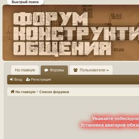
Быстрый поиск
Форум DiP и DEMPRICE
конструктивного общения
На главную
Форумы
Пользователи
Вход
Регистрация
На главную
Список форумов
Уважайте собеседни
Установка аватаров обяз