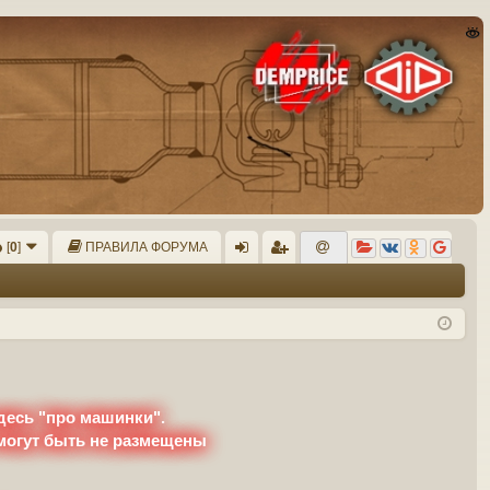
[
0
]
ПРАВИЛА ФОРУМА
хо
ег
д
ис
тр
ац
ия
десь "про машинки".
 могут быть не размещены