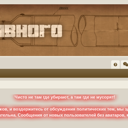
FA
Q
Чисто не там где убирают, а там где не мусорят!
ков, и воздержитесь от обсуждения политических тем, мы з
ательна. Сообщения от новых пользователей без аватаров,