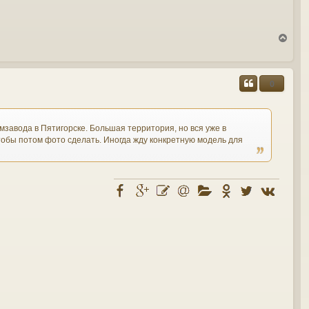
В
е
р
н
у
0
т
ь
с
я
мзавода в Пятигорске. Большая территория, но вся уже в
к
чтобы потом фото сделать. Иногда жду конкретную модель для
н
а
ч
а
л
у