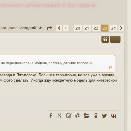
Связаться с администрацией), в низу страницы
Страница
23
из
24
1
20
21
22
24
Пред.
23
Сл
сообщение
• Сообщений: 234
…
0
то на переднем плане модель, поэтому дальше вопросы!
завода в Пятигорске. Большая территория, но вся уже в аренде,
том фото сделать. Иногда жду конкретную модель для интересной