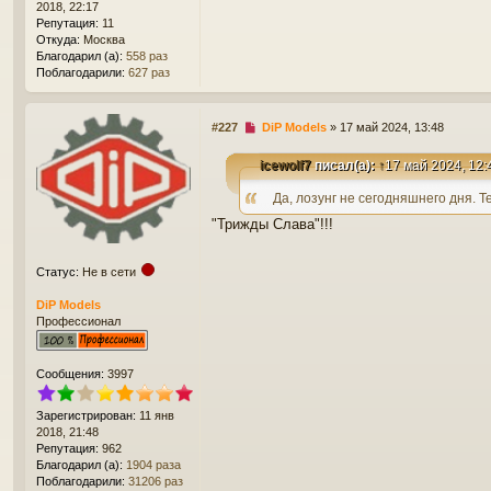
2018, 22:17
Репутация:
11
Откуда:
Москва
Благодарил (а):
558 раз
Поблагодарили:
627 раз
Н
#227
DiP Models
»
17 май 2024, 13:48
е
п
icewolf7
писал(а):
↑
17 май 2024, 12:
р
о
Да, лозунг не сегодняшнего дня. Т
ч
"Трижды Слава"!!!
и
т
а
Статус:
Не в сети
н
н
DiP Models
о
Профессионал
е
с
о
о
Сообщения:
3997
б
щ
Зарегистрирован:
11 янв
е
2018, 21:48
н
Репутация:
962
и
Благодарил (а):
1904 раза
е
Поблагодарили:
31206 раз