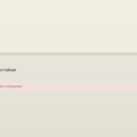
остойная.
ом сообщении.