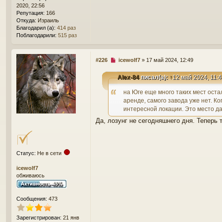
щ
2020, 22:56
е
Репутация:
166
н
Откуда:
Израиль
и
Благодарил (а):
414 раз
е
Поблагодарили:
515 раз
Н
#226
icewolf7
»
17 май 2024, 12:49
е
п
Alex-84
писал(а):
↑
12 май 2024, 11:
р
о
на Юге еще много таких мест оста
ч
аренде, самого завода уже нет. К
и
интересной локации. Это место да
т
а
Да, лозунг не сегодняшнего дня. Теперь 
н
н
о
е
Статус:
Не в сети
с
о
icewolf7
о
обживаюсь
б
щ
е
Сообщения:
473
н
и
е
Зарегистрирован:
21 янв