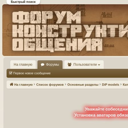
Быстрый поиск
Форум DiP и DEMPRICE
конструктивного общения
На главную
Форумы
Пользователи
Первое новое сообщение
На главную
Список форумов
Основные разделы
DiP models
Ка
Уважайте собеседни
Установка аватаров обяз