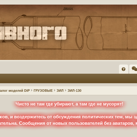
FA
Q
талог моделей DiP
ГРУЗОВЫЕ
ЗИЛ
ЗИЛ-130
Чисто не там где убирают, а там где не мусорят!
ков, и воздержитесь от обсуждения политических тем, мы з
ательна. Сообщения от новых пользователей без аватаров,