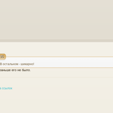
:35
 В остальном - шикарно!
раньше его не было.
а ссылок