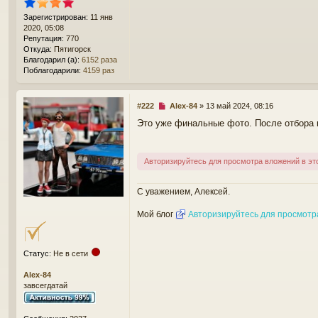
и
е
Зарегистрирован:
11 янв
2020, 05:08
Репутация:
770
Откуда:
Пятигорск
Благодарил (а):
6152 раза
Поблагодарили:
4159 раз
Н
#222
Alex-84
»
13 май 2024, 08:16
е
Это уже финальные фото. После отбора 
п
р
о
ч
Авторизируйтесь для просмотра вложений в эт
и
т
а
С уважением, Алексей.
н
н
Мой блог
Авторизируйтесь для просмотр
о
е
с
Статус:
Не в сети
о
о
Alex-84
б
завсегдатай
щ
е
н