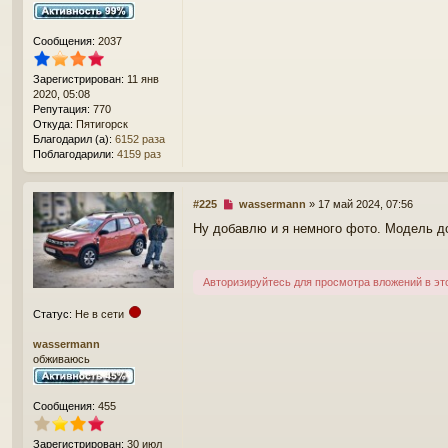
е
н
и
Сообщения:
2037
е
Зарегистрирован:
11 янв
2020, 05:08
Репутация:
770
Откуда:
Пятигорск
Благодарил (а):
6152 раза
Поблагодарили:
4159 раз
Н
#225
wassermann
»
17 май 2024, 07:56
е
Ну добавлю и я немного фото. Модель д
п
р
о
ч
Авторизируйтесь для просмотра вложений в эт
и
т
Статус:
Не в сети
а
н
wassermann
н
обживаюсь
о
е
с
Сообщения:
455
о
о
б
Зарегистрирован:
30 июл