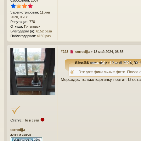
и
Сообщения:
2037
е
Зарегистрирован:
11 янв
2020, 05:08
Репутация:
770
Откуда:
Пятигорск
Благодарил (а):
6152 раза
Поблагодарили:
4159 раз
Н
#223
serrodjja
»
13 май 2024, 08:35
е
п
Alex-84
писал(а):
↑
13 май 2024, 08:
р
о
Это уже финальные фото. После о
ч
Мерседес только картинку портит. В оста
и
т
а
н
н
о
е
с
о
Статус:
Не в сети
о
б
serrodjja
щ
живу я здесь
е