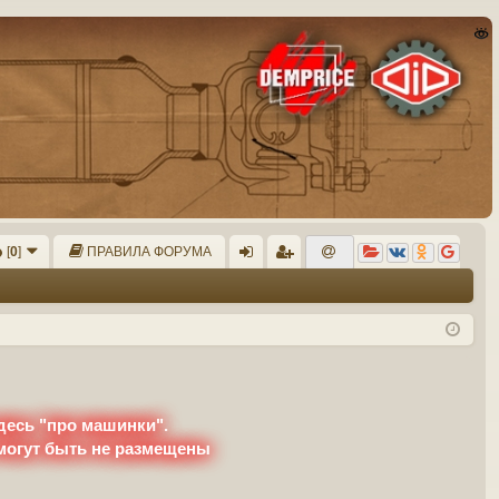
[
0
]
ПРАВИЛА ФОРУМА
хо
ег
д
ис
тр
ац
ия
десь "про машинки".
 могут быть не размещены