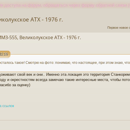
и доступа на форум, обращаться через форму обратной связи (
олукское АТХ - 1976 г.
Первое новое 
З-555, Великолукское АТХ - 1976 г.
11:16
 осталось такое! Смотрю на фото: понимаю, что настоящее, при этом знаю, ч
оживают свой век и они.. Именно эта локация это территория Станкорем
ороду и окрестностям всегда замечаю такие интересные места, чтобы по
асибо за оценку)
а ссылок