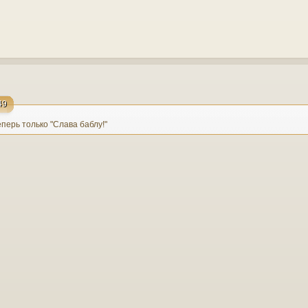
49
еперь только "Слава баблу!"