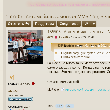
По любым вопросам, в том числе и с проблемам
155505 - Автомобиль самосвал ММЗ-555, Велик
Ответить
Пред. тема
След. тема
155505 - Автомобиль самосвал ММ
Н
#221
Alex-84
»
12 май 2024, 11:41
е
п
DiP Models
писал(а):
↑
12 май 2024, 
р
о
Смутил лозунг, не думал, что еще
ч
Снято великолепно!
и
т
на Юге еще много таких мест осталось, д
а
самого завода уже нет. Когда езжу по г
н
локации. Это место давно заприметил. Сп
н
о
е
С уважением, Алексей.
Статус:
Не в сети
с
о
Мой блог
Авторизируйтесь для просмотр
Alex-84
о
завсегдатай
б
щ
е
Теги:
DiP
ЗиЛ
Сообщения:
2037
н