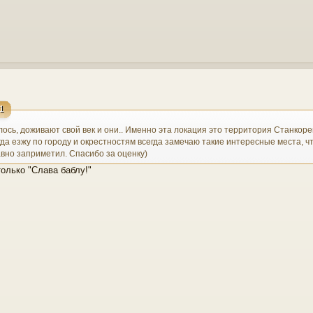
41
лось, доживают свой век и они.. Именно эта локация это территория Станкоре
огда езжу по городу и окрестностям всегда замечаю такие интересные места, 
вно заприметил. Спасибо за оценку)
только "Слава баблу!"