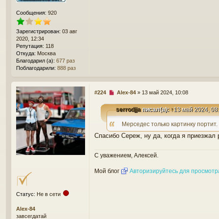
н
и
Сообщения:
920
е
Зарегистрирован:
03 авг
2020, 12:34
Репутация:
118
Откуда:
Москва
Благодарил (а):
677 раз
Поблагодарили:
888 раз
Н
#224
Alex-84
»
13 май 2024, 10:08
е
п
serrodjja
писал(а):
↑
13 май 2024, 08
р
о
Мерседес только картинку портит.
ч
Спасибо Сереж, ну да, когда я приезжал 
и
т
а
С уважением, Алексей.
н
н
Мой блог
Авторизируйтесь для просмотр
о
е
с
Статус:
Не в сети
о
о
Alex-84
б
завсегдатай
щ