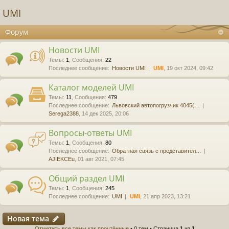
UMI
Форум
Новости UMI
Темы
:
1
,
Сообщения
:
22
Последнее сообщение:
Новости UMI
UMI
, 19 окт 2024, 09:42
Каталог моделей UMI
Темы
:
11
,
Сообщения
:
479
Последнее сообщение:
Львовский автопогрузчик 4045(…
Serega2388
, 14 дек 2025, 20:06
Вопросы-ответы UMI
Темы
:
1
,
Сообщения
:
80
Последнее сообщение:
Обратная связь с представител…
AJIEKCEu
, 01 авг 2021, 07:45
Общий раздел UMI
Темы
:
1
,
Сообщения
:
245
Последнее сообщение:
UMI
UMI
, 21 апр 2023, 13:21
Новая тема
Отметить все темы как прочтённые
• 0 тем • Страница
1
из
1