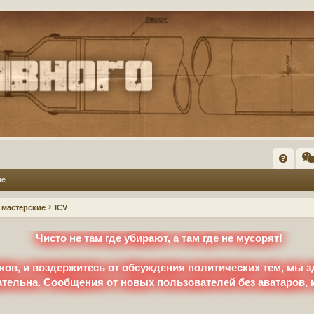
FA
ые
Q
мастерские
ICV
Чисто не там где убирают, а там где не мусорят!
ков, и воздержитесь от обсуждения политических тем, мы з
ательна. Сообщения от новых пользователей без аватаров,