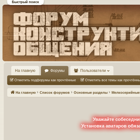
Быстрый поиск
Форум DiP и DEMPRICE
конструктивного общения
На главную
Форумы
Пользователи
Отметить подфорумы как прочтённые
Отметить все темы как прочтённ
На главную
Список форумов
Основные разделы
Мелкосерийные 
Уважайте собеседни
Установка аватаров обяз