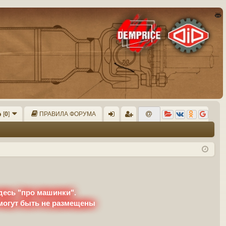
[
0
]
ПРАВИЛА ФОРУМА
хо
ег
д
ис
тр
ац
ия
десь "про машинки".
 могут быть не размещены