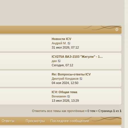
Связаться с администрацией), в низу страницы
Новости ICV
П
Андрей М.
е
31 июл 2026, 07:12
р
е
ICV275A ВАЗ-2103 "Жигули" - 1…
й
П
дан
т
е
Сегодня, 07:12
и
р
к
е
Re: Вопросы-ответы ICV
п
й
П
Дмитрий Кондаков
о
т
е
04 ноя 2024, 12:50
с
и
р
л
к
е
ICV: Общая тема
е
п
й
П
Вениамин
д
о
т
е
13 июл 2026, 13:29
н
с
и
р
е
л
к
е
Отметить все темы как прочтённые
• 0 тем • Страница
1
из
1
м
е
п
й
у
д
о
т
Ответы
Просмотры
Последнее сообщение
с
н
с
и
о
е
л
к