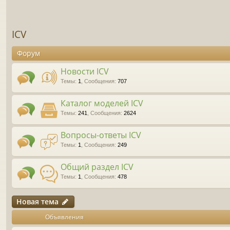
По любым вопросам, в том числе и с проблемам
ICV
Форум
Новости ICV
Темы
:
1
,
Сообщения
:
707
Каталог моделей ICV
Темы
:
241
,
Сообщения
:
2624
Вопросы-ответы ICV
Темы
:
1
,
Сообщения
:
249
Общий раздел ICV
Темы
:
1
,
Сообщения
:
478
Новая тема
Объявления