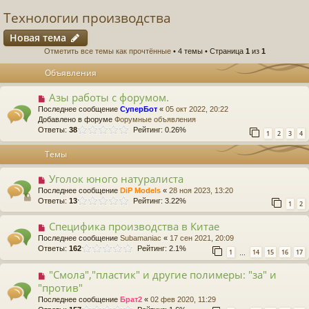
Технологии производства
Новая тема
Отметить все темы как прочтённые
• 4 темы • Страница
1
из
1
Объявления
Азы работы с форумом.
Последнее сообщение
СуперБот
«
05 окт 2022, 20:22
Добавлено в форуме
Форумные объявления
Ответы:
38
Рейтинг: 0.26%
1
2
3
4
Темы
Уголок юного натуралиста
Последнее сообщение
DiP Models
«
28 ноя 2023, 13:20
Ответы:
13
Рейтинг: 3.22%
1
2
Специфика производства в Китае
Последнее сообщение
Subamaniac
«
17 сен 2021, 20:09
Ответы:
162
Рейтинг: 2.1%
1
14
15
16
17
…
"Смола","пластик" и другие полимеры: "за" и
"против"
Последнее сообщение
Брат2
«
02 фев 2020, 11:29