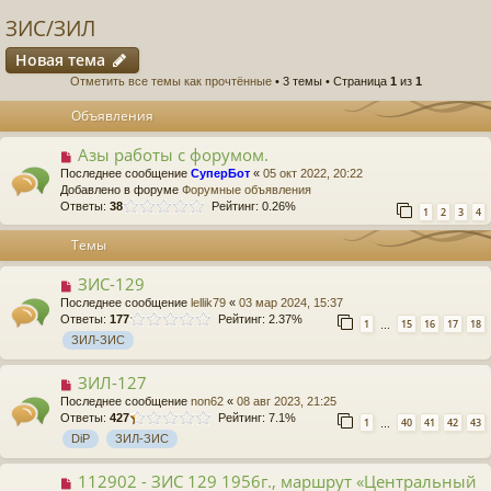
ЗИС/ЗИЛ
Новая тема
Отметить все темы как прочтённые
• 3 темы • Страница
1
из
1
Объявления
Азы работы с форумом.
Последнее сообщение
СуперБот
«
05 окт 2022, 20:22
Добавлено в форуме
Форумные объявления
Ответы:
38
Рейтинг: 0.26%
1
2
3
4
Темы
ЗИС-129
Последнее сообщение
lellik79
«
03 мар 2024, 15:37
Ответы:
177
Рейтинг: 2.37%
1
15
16
17
18
…
ЗИЛ-ЗИС
ЗИЛ-127
Последнее сообщение
non62
«
08 авг 2023, 21:25
Ответы:
427
Рейтинг: 7.1%
1
40
41
42
43
…
DiP
ЗИЛ-ЗИС
112902 - ЗИС 129 1956г., маршрут «Центральный