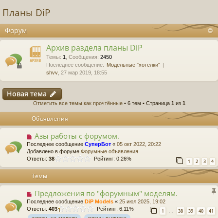
Планы DiP
Форум
Архив раздела планы DiP
Темы
:
1
,
Сообщения
:
2450
Последнее сообщение:
Модельные "хотелки"
shvv
, 27 мар 2019, 18:55
Новая тема
Отметить все темы как прочтённые
• 6 тем • Страница
1
из
1
Объявления
Азы работы с форумом.
Последнее сообщение
СуперБот
«
05 окт 2022, 20:22
Добавлено в форуме
Форумные объявления
Ответы:
38
Рейтинг: 0.26%
1
2
3
4
Темы
Предложения по "форумным" моделям.
Последнее сообщение
DiP Models
«
25 июл 2025, 19:02
Ответы:
403
Рейтинг: 6.11%
1
38
39
40
41
…
запись-на-модели
планы-выпуска