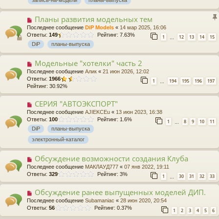
Планы развития модельных тем
Последнее сообщение
DiP Models
«
14 мар 2025, 16:06
Ответы:
149
Рейтинг: 7.63%
1
12
13
14
15
…
DiP
планы-выпуска
Модельные "хотелки" часть 2
Последнее сообщение
Алик
«
21 июн 2026, 12:02
Ответы:
1966
1
194
195
196
197
…
Рейтинг: 30.92%
СЕРИЯ "АВТОЭКСПОРТ"
Последнее сообщение
AJIEKCEu
«
13 июн 2023, 16:38
Ответы:
100
Рейтинг: 1.6%
1
8
9
10
11
…
DiP
планы-выпуска
электронный-каталог
Обсуждение возможности создания Клуба
Последнее сообщение
МАКЛАУД777
«
07 янв 2022, 19:11
Ответы:
329
Рейтинг: 3%
1
30
31
32
33
…
Обсуждение ранее выпущенных моделей ДИП.
Последнее сообщение
Subamaniac
«
28 июн 2020, 20:54
Ответы:
56
Рейтинг: 0.37%
1
2
3
4
5
6