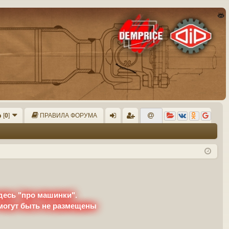
[
0
]
ПРАВИЛА ФОРУМА
хо
ег
д
ис
тр
ац
ия
десь "про машинки".
 могут быть не размещены