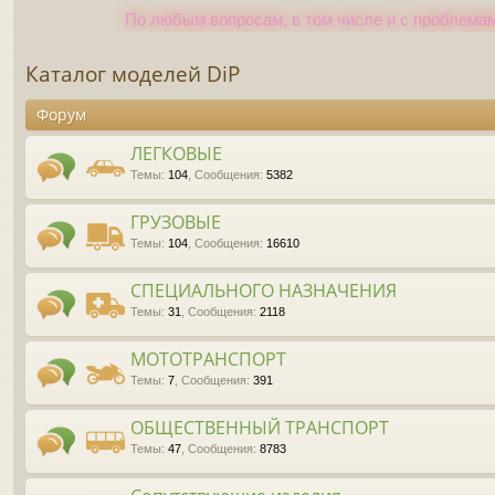
По любым вопросам, в том числе и с проблемам
Каталог моделей DiP
Форум
ЛЕГКОВЫЕ
Темы
:
104
,
Сообщения
:
5382
ГРУЗОВЫЕ
Темы
:
104
,
Сообщения
:
16610
СПЕЦИАЛЬНОГО НАЗНАЧЕНИЯ
Темы
:
31
,
Сообщения
:
2118
МОТОТРАНСПОРТ
Темы
:
7
,
Сообщения
:
391
ОБЩЕСТВЕННЫЙ ТРАНСПОРТ
Темы
:
47
,
Сообщения
:
8783