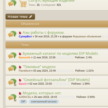
Сопутствующие изделия
Темы
:
15
,
Сообщения
:
421
Новая тема
Объявления
Азы работы с форумом.
СуперБот
» 30 ноя 2019, 21:29 » в форуме
Форумные объявления
Темы
Бумажный каталог по моделям DiP Models
Ikarusnik
» 11 янв 2018, 22:06
Рейтинг: 2.4%
"Темовые" модели
PavelAxel
» 03 апр 2024, 23:49
Рейтинг: 1.01%
"Семейный фотоальбом" [DiP Models]
Брат2
» 02 ноя 2020, 23:50
Рейтинг: 1.99%
Модели, которых нет.
AJIEKCEu
» 26 июн 2018, 18:43
Рейтинг: 0.94%
DiP
электронный-каталог