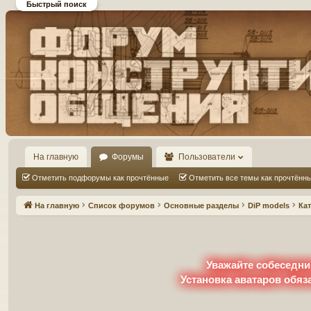
Быстрый поиск
Форум DiP и DEMPRICE
конструктивного общения
На главную
Форумы
Пользователи
Отметить подфорумы как прочтённые
Отметить все темы как прочтённ
На главную
Список форумов
Основные разделы
DiP models
Ка
Уважайте собеседни
Установка аватаров обяз