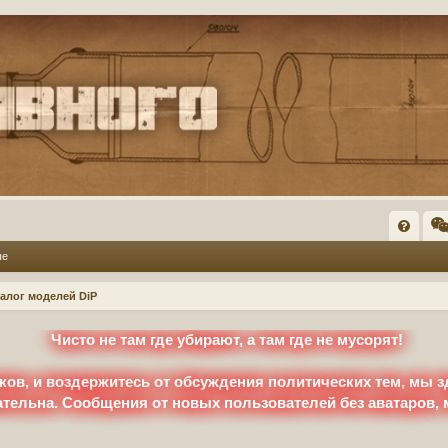
FA
ые
Q
талог моделей DiP
Чисто не там где убирают, а там где не мусорят!
ков, и воздержитесь от обсуждения политических тем, мы з
ательна. Сообщения от новых пользователей без аватаров,