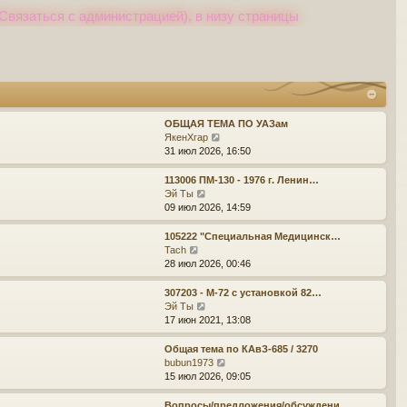
Связаться с администрацией), в низу страницы
ОБЩАЯ ТЕМА ПО УАЗам
П
ЯкенХгар
е
31 июл 2026, 16:50
р
е
113006 ПМ-130 - 1976 г. Ленин…
й
П
Эй Ты
т
е
09 июл 2026, 14:59
и
р
к
е
105222 "Специальная Медицинск…
п
й
П
Tach
о
т
е
28 июл 2026, 00:46
с
и
р
л
к
е
307203 - М-72 с установкой 82…
е
п
й
П
Эй Ты
д
о
т
е
17 июн 2021, 13:08
н
с
и
р
е
л
к
е
Общая тема по КАвЗ-685 / 3270
м
е
п
й
П
bubun1973
у
д
о
т
е
15 июл 2026, 09:05
с
н
с
и
р
о
е
л
к
е
Вопросы/предложения/обсуждени…