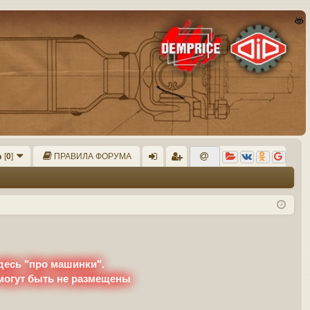
[
0
]
ПРАВИЛА ФОРУМА
хо
ег
д
ис
тр
ац
ия
десь "про машинки".
 могут быть не размещены