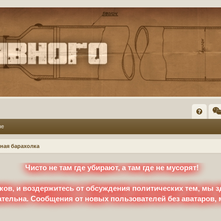
FA
ые
Q
ная барахолка
Чисто не там где убирают, а там где не мусорят!
ков, и воздержитесь от обсуждения политических тем, мы з
ательна. Сообщения от новых пользователей без аватаров,