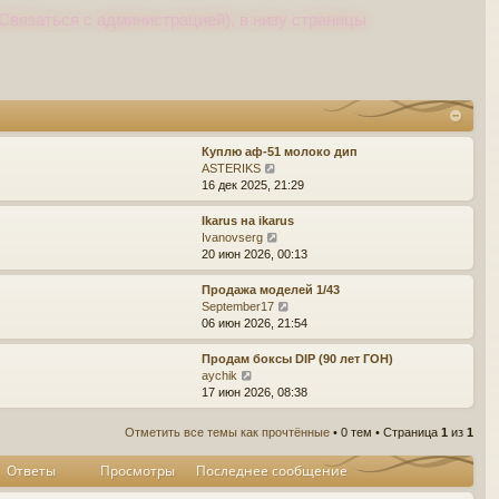
Связаться с администрацией), в низу страницы
Куплю аф-51 молоко дип
П
ASTERIKS
е
16 дек 2025, 21:29
р
е
Ikarus на ikarus
й
П
Ivanovserg
т
е
20 июн 2026, 00:13
и
р
к
е
Продажа моделей 1/43
п
й
П
September17
о
т
е
06 июн 2026, 21:54
с
и
р
л
к
е
Продам боксы DIP (90 лет ГОН)
е
п
й
П
aychik
д
о
т
е
17 июн 2026, 08:38
н
с
и
р
е
л
к
е
Отметить все темы как прочтённые
• 0 тем • Страница
1
из
1
м
е
п
й
у
д
о
т
Ответы
Просмотры
Последнее сообщение
с
н
с
и
о
е
л
к