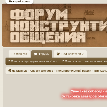
Быстрый поиск
Форум DiP и DEMPRICE
конструктивного общения
На главную
Форумы
Пользователи
Отметить подфорумы как прочтённые
Отметить все темы как прочтённ
На главную
Список форумов
Пользовательский раздел
Виртуаль
Уважайте собеседни
Установка аватаров обяз