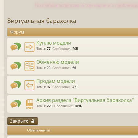
По любым вопросам, в том числе и с проблемам
Виртуальная барахолка
Форум
Куплю модели
Темы
:
77
,
Сообщения
:
205
Обменяю модели
Темы
:
22
,
Сообщения
:
66
Продам модели
Темы
:
97
,
Сообщения
:
471
Архив раздела "Виртуальная барахолка"
Темы
:
225
,
Сообщения
:
1094
Закрыто
Объявления