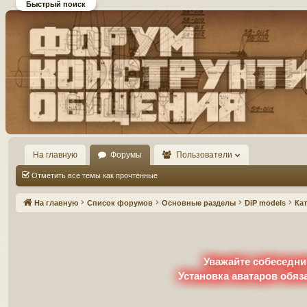
Быстрый поиск
Форум DiP и DEMPRICE
конструктивного общения
На главную
Форумы
Пользователи
Отметить все темы как прочтённые
На главную
Список форумов
Основные разделы
DiP models
Ка
Уважайте собеседни
Установка аватаров обяз