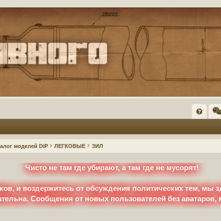
FA
Q
талог моделей DiP
ЛЕГКОВЫЕ
ЗИЛ
Чисто не там где убирают, а там где не мусорят!
ков, и воздержитесь от обсуждения политических тем, мы з
ательна. Сообщения от новых пользователей без аватаров,