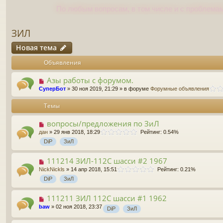
По любым вопросам, в том числе и с проблемам
ЗИЛ
Новая тема
Объявления
Азы работы с форумом.
СуперБот
» 30 ноя 2019, 21:29 » в форуме
Форумные объявления
Темы
вопросы/предложения по ЗиЛ
дан
» 29 янв 2018, 18:29
Рейтинг: 0.54%
DiP
ЗиЛ
111214 ЗИЛ-112С шасси #2 1967
NickNickls
» 14 апр 2018, 15:51
Рейтинг: 0.21%
DiP
ЗиЛ
111211 ЗИЛ 112С шасси #1 1962
baw
» 02 ноя 2018, 23:37
DiP
ЗиЛ