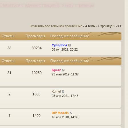
Связаться с администрацией), в низу страницы
Отметить все темы как прочтённые
• 4 темы • Страница
1
из
1
Ответы
Просмотры
Последнее сообщение
СуперБот
38
89234
05 окт 2022, 20:22
Ответы
Просмотры
Последнее сообщение
Брат2
31
10259
23 май 2019, 11:37
Kornel
2
1608
03 апр 2021, 17:43
DiP Models
7
1490
16 ноя 2018, 14:03