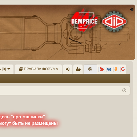
[
0
]
ПРАВИЛА ФОРУМА
хо
ег
д
ис
тр
ац
ия
десь "про машинки".
 могут быть не размещены