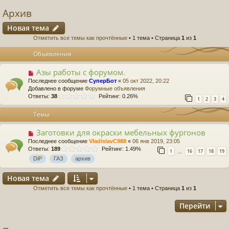
Архив
Новая тема
Отметить все темы как прочтённые
• 1 тема • Страница
1
из
1
Объявления
Азы работы с форумом.
Последнее сообщение
СуперБот
«
05 окт 2022, 20:22
Добавлено в форуме
Форумные объявления
Ответы:
38
Рейтинг: 0.26%
1
2
3
4
Темы
Заготовки для окраски мебельных фургонов
Последнее сообщение
VladislavC988
«
06 янв 2019, 23:05
Ответы:
189
Рейтинг: 1.49%
1
16
17
18
19
…
DiP
ГАЗ
архив
Новая тема
Отметить все темы как прочтённые
• 1 тема • Страница
1
из
1
Перейти