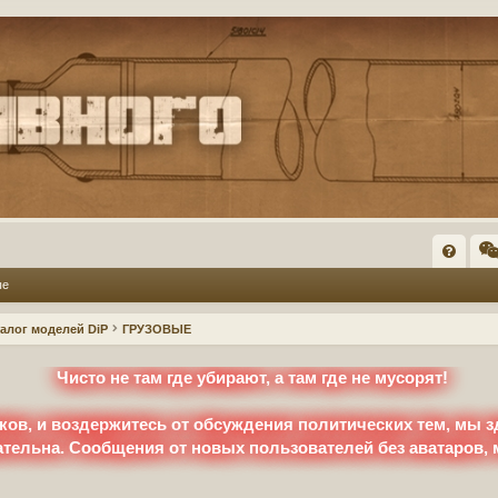
FA
ые
Q
талог моделей DiP
ГРУЗОВЫЕ
Чисто не там где убирают, а там где не мусорят!
ков, и воздержитесь от обсуждения политических тем, мы з
ательна. Сообщения от новых пользователей без аватаров,