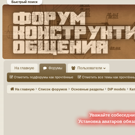
Быстрый поиск
Форум DiP и DEMPRICE
конструктивного общения
На главную
Форумы
Пользователи
Отметить подфорумы как прочтённые
Отметить все темы как прочтённ
На главную
Список форумов
Основные разделы
DiP models
Ка
Уважайте собеседни
Установка аватаров обяз