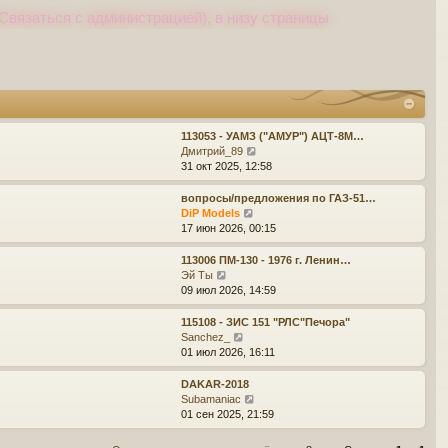
Связаться с администрацией), в низу страницы
113053 - УАМЗ ("АМУР") АЦТ-8М…
П
Дмитрий_89
е
31 окт 2025, 12:58
р
е
вопросы/предложения по ГАЗ-51…
й
П
DiP Models
т
е
17 июн 2026, 00:15
и
р
к
е
113006 ПМ-130 - 1976 г. Ленин…
п
й
П
Эй Ты
о
т
е
09 июл 2026, 14:59
с
и
р
л
к
е
115108 - ЗИС 151 "РЛС"Печора"
е
п
й
П
Sanchez_
д
о
т
е
01 июл 2026, 16:11
н
с
и
р
е
л
к
е
DAKAR-2018
м
е
п
й
П
Subamaniac
у
д
о
т
е
01 сен 2025, 21:59
с
н
с
и
р
о
е
л
к
е