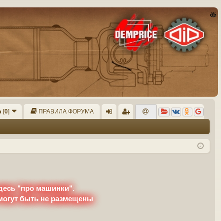
[
0
]
ПРАВИЛА ФОРУМА
хо
ег
д
ис
тр
ац
ия
десь "про машинки".
 могут быть не размещены