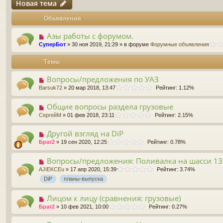
Новая тема
Объявления
Азы работы с форумом.
СуперБот
» 30 ноя 2019, 21:29 » в форуме
Форумные объявления
Темы
Вопросы/предложения по УАЗ
Barsuk72
» 20 мар 2018, 13:47
Рейтинг: 1.12%
Общие вопросы раздела грузовые
СергейМ
» 01 фев 2018, 23:11
Рейтинг: 2.15%
Другой взгляд на DiP
Брат2
» 19 сен 2020, 12:25
Рейтинг: 0.78%
Вопросы/предложения: Поливалка на шасси 13
AJIEKCEu
» 17 апр 2020, 15:39
Рейтинг: 3.74%
DiP
планы-выпуска
Лицом к лицу (сравнения: грузовые)
Брат2
» 10 фев 2021, 10:00
Рейтинг: 0.27%