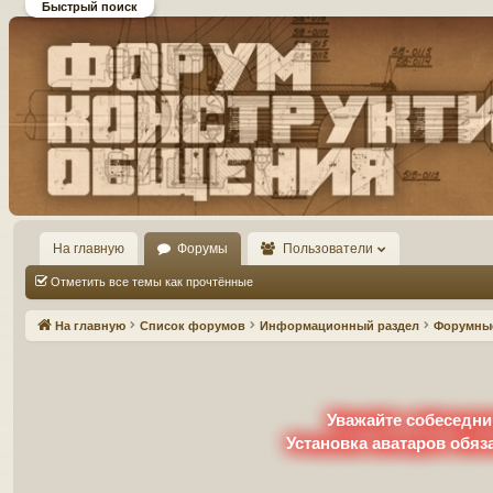
Быстрый поиск
Форум DiP и DEMPRICE
конструктивного общения
На главную
Форумы
Пользователи
Отметить все темы как прочтённые
На главную
Список форумов
Информационный раздел
Форумны
Уважайте собеседни
Установка аватаров обяз