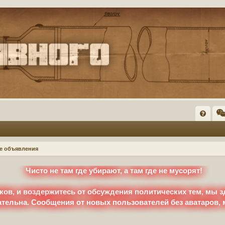
FA
Q
е объявления
Чисто не там где убирают, а там где не мусорят!
ков, и воздержитесь от обсуждения политических тем, мы з
ательна. Сообщения от новых пользователей без аватаров,