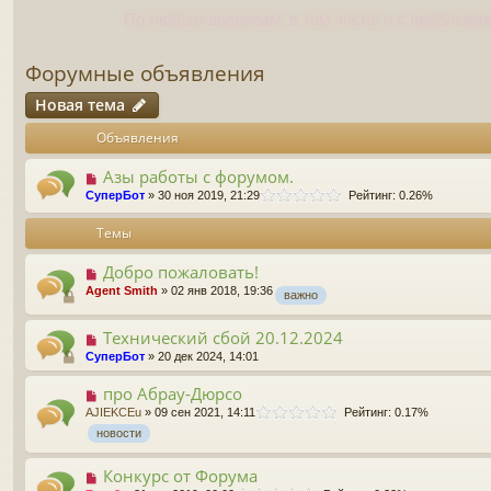
По любым вопросам, в том числе и с проблемам
Форумные объявления
Новая тема
Объявления
Азы работы с форумом.
СуперБот
» 30 ноя 2019, 21:29
Рейтинг: 0.26%
Темы
Добро пожаловать!
Agent Smith
» 02 янв 2018, 19:36
важно
Технический сбой 20.12.2024
СуперБот
» 20 дек 2024, 14:01
про Абрау-Дюрсо
AJIEKCEu
» 09 сен 2021, 14:11
Рейтинг: 0.17%
новости
Конкурс от Форума