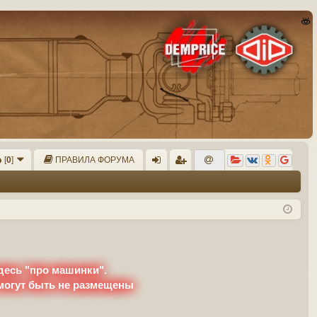
[
0
]
ПРАВИЛА ФОРУМА
хо
ег
д
ис
тр
ац
ия
десь "про машинки".
 могут быть не размещены