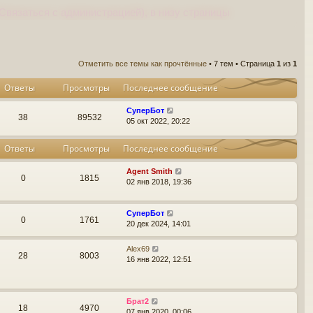
Связаться с администрацией), в низу страницы
Отметить все темы как прочтённые
• 7 тем • Страница
1
из
1
Ответы
Просмотры
Последнее сообщение
СуперБот
38
89532
05 окт 2022, 20:22
Ответы
Просмотры
Последнее сообщение
Agent Smith
0
1815
02 янв 2018, 19:36
СуперБот
0
1761
20 дек 2024, 14:01
Alex69
28
8003
16 янв 2022, 12:51
Брат2
18
4970
07 янв 2020, 00:06