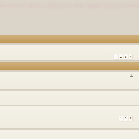
и доступа на форум, обращаться через форму обратной связи (
1
2
3
4
1
2
3