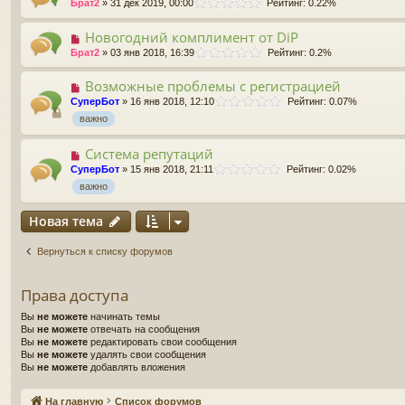
Брат2
» 31 дек 2019, 00:00
Рейтинг: 0.22%
Новогодний комплимент от DiP
Брат2
» 03 янв 2018, 16:39
Рейтинг: 0.2%
Возможные проблемы с регистрацией
СуперБот
» 16 янв 2018, 12:10
Рейтинг: 0.07%
важно
Система репутаций
СуперБот
» 15 янв 2018, 21:11
Рейтинг: 0.02%
важно
Новая тема
Вернуться к списку форумов
Права доступа
Вы
не можете
начинать темы
Вы
не можете
отвечать на сообщения
Вы
не можете
редактировать свои сообщения
Вы
не можете
удалять свои сообщения
Вы
не можете
добавлять вложения
На главную
Список форумов