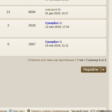
maksiprof
13
8094
01 дек 2019, 14:17
СуперБот
2
3528
12 июл 2018, 17:16
СуперБот
0
1867
15 янв 2018, 21:11
Отметить все темы как прочтённые
• 7 тем • Страница
1
из
1
Перейти
манда
Бан-лист
Удалить cookies конференции
Часовой пояс:
UTC+03:00