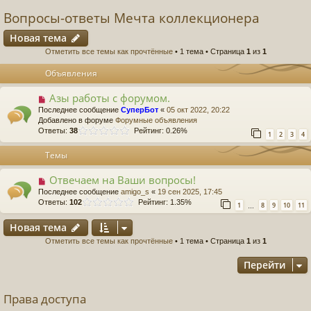
Вопросы-ответы Мечта коллекционера
Новая тема
Отметить все темы как прочтённые
• 1 тема • Страница
1
из
1
Объявления
Азы работы с форумом.
Последнее сообщение
СуперБот
«
05 окт 2022, 20:22
Добавлено в форуме
Форумные объявления
Ответы:
38
Рейтинг: 0.26%
1
2
3
4
Темы
Отвечаем на Ваши вопросы!
Последнее сообщение
amigo_s
«
19 сен 2025, 17:45
Ответы:
102
Рейтинг: 1.35%
1
8
9
10
11
…
Новая тема
Отметить все темы как прочтённые
• 1 тема • Страница
1
из
1
Перейти
Права доступа