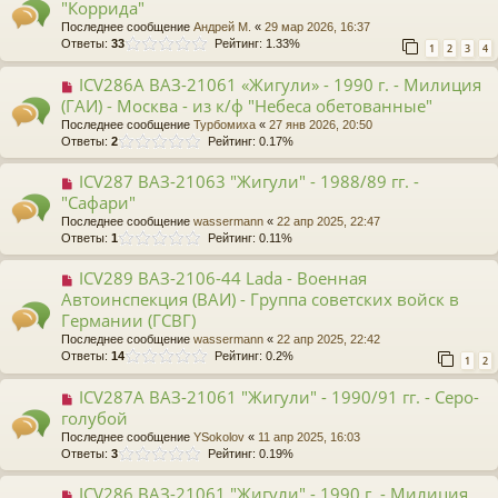
"Коррида"
Последнее сообщение
Андрей М.
«
29 мар 2026, 16:37
Ответы:
33
Рейтинг: 1.33%
1
2
3
4
ICV286A ВАЗ-21061 «Жигули» - 1990 г. - Милиция
(ГАИ) - Москва - из к/ф "Небеса обетованные"
Последнее сообщение
Турбомиха
«
27 янв 2026, 20:50
Ответы:
2
Рейтинг: 0.17%
ICV287 ВАЗ-21063 "Жигули" - 1988/89 гг. -
"Сафари"
Последнее сообщение
wassermann
«
22 апр 2025, 22:47
Ответы:
1
Рейтинг: 0.11%
ICV289 ВАЗ-2106-44 Lada - Военная
Автоинспекция (ВАИ) - Группа советских войск в
Германии (ГСВГ)
Последнее сообщение
wassermann
«
22 апр 2025, 22:42
Ответы:
14
Рейтинг: 0.2%
1
2
ICV287A ВАЗ-21061 "Жигули" - 1990/91 гг. - Серо-
голубой
Последнее сообщение
YSokolov
«
11 апр 2025, 16:03
Ответы:
3
Рейтинг: 0.19%
ICV286 ВАЗ-21061 "Жигули" - 1990 г. - Милиция