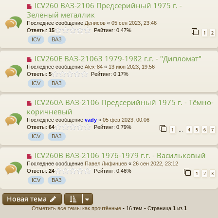
ICV260 ВАЗ-2106 Предсерийный 1975 г. -
Зелёный металлик
Последнее сообщение
Денисов
«
05 сен 2023, 23:46
Ответы:
15
Рейтинг: 0.47%
1
2
ICV
ВАЗ
ICV260E ВАЗ-21063 1979-1982 г.г. - "Дипломат"
Последнее сообщение
Alex-84
«
13 июн 2023, 19:56
Ответы:
5
Рейтинг: 0.17%
ICV
ВАЗ
ICV260A ВАЗ-2106 Предсерийный 1975 г. - Тёмно-
коричневый
Последнее сообщение
vady
«
05 фев 2023, 00:06
Ответы:
64
Рейтинг: 0.79%
1
4
5
6
7
…
ICV
ВАЗ
ICV260B ВАЗ-2106 1976-1979 г.г. - Васильковый
Последнее сообщение
Павел Лифинцев
«
26 сен 2022, 23:12
Ответы:
24
Рейтинг: 0.46%
1
2
3
ICV
ВАЗ
Новая тема
Отметить все темы как прочтённые
• 16 тем • Страница
1
из
1