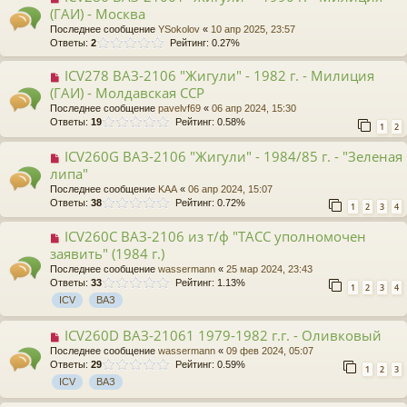
(ГАИ) - Москва
Последнее сообщение
YSokolov
«
10 апр 2025, 23:57
Ответы:
2
Рейтинг: 0.27%
ICV278 ВАЗ-2106 "Жигули" - 1982 г. - Милиция
(ГАИ) - Молдавская ССР
Последнее сообщение
pavelvf69
«
06 апр 2024, 15:30
Ответы:
19
Рейтинг: 0.58%
1
2
ICV260G ВАЗ-2106 "Жигули" - 1984/85 г. - "Зеленая
липа"
Последнее сообщение
KAA
«
06 апр 2024, 15:07
Ответы:
38
Рейтинг: 0.72%
1
2
3
4
ICV260С ВАЗ-2106 из т/ф "ТАСС уполномочен
заявить" (1984 г.)
Последнее сообщение
wassermann
«
25 мар 2024, 23:43
Ответы:
33
Рейтинг: 1.13%
1
2
3
4
ICV
ВАЗ
ICV260D ВАЗ-21061 1979-1982 г.г. - Оливковый
Последнее сообщение
wassermann
«
09 фев 2024, 05:07
Ответы:
29
Рейтинг: 0.59%
1
2
3
ICV
ВАЗ