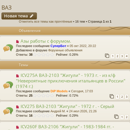
ВАЗ
Новая тема
Отметить все темы как прочтённые
• 16 тем • Страница
1
из
1
Объявления
Азы работы с форумом.
Последнее сообщение
СуперБот
«
05 окт 2022, 20:22
Добавлено в форуме
Форумные объявления
Ответы:
38
Рейтинг: 0.26%
1
2
3
4
Темы
ICV275A ВАЗ-2103 "Жигули" - 1973 г. - из к/ф
"Невероятные приключения итальянцев в России"
(1974 г.)
Последнее сообщение
DiP Models
«
Сегодня, 17:03
Ответы:
25
Рейтинг: 0.72%
1
2
3
ICV275 ВАЗ-2103 "Жигули" - 1972 г . - Серый
Последнее сообщение
Андрей М.
«
24 июл 2026, 21:26
Ответы:
16
Рейтинг: 0.29%
1
2
ICV260F ВАЗ-2106 "Жигули" - 1983-1984 гг. -