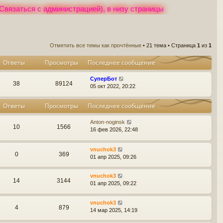
Связаться с администрацией), в низу страницы
Отметить все темы как прочтённые
• 21 тема • Страница
1
из
1
Ответы
Просмотры
Последнее сообщение
СуперБот
38
89124
05 окт 2022, 20:22
Ответы
Просмотры
Последнее сообщение
Anton-noginsk
10
1566
16 фев 2026, 22:48
vnuchok3
0
369
01 апр 2025, 09:26
vnuchok3
14
3144
01 апр 2025, 09:22
vnuchok3
4
879
14 мар 2025, 14:19