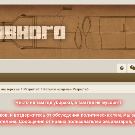
FA
Q
мастерские
РетроЛаб
Каталог моделей РетроЛаб
Чисто не там где убирают, а там где не мусорят!
ков, и воздержитесь от обсуждения политических тем, мы з
ательна. Сообщения от новых пользователей без аватаров,