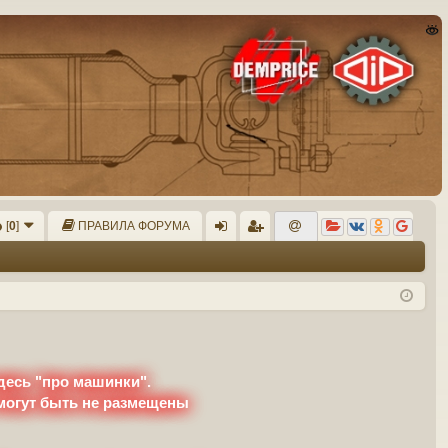
[
0
]
ПРАВИЛА ФОРУМА
хо
ег
д
ис
тр
ац
ия
десь "про машинки".
 могут быть не размещены