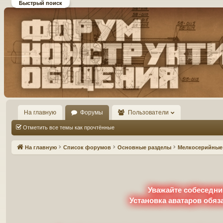
Быстрый поиск
Форум DiP и DEMPRICE
конструктивного общения
На главную
Форумы
Пользователи
Отметить все темы как прочтённые
На главную
Список форумов
Основные разделы
Мелкосерийные 
Уважайте собеседни
Установка аватаров обяз