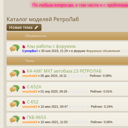
По любым вопросам, в том числе и с проблемам
Каталог моделей РетроЛаб
Новая тема
Объявления
Азы работы с форумом.
СуперБот
» 30 ноя 2019, 21:29 » в форуме
Форумные объявления
Темы
К4-АМГ МХТ автобаза 23 РЕТРОЛАБ
vnuchok3
» 05 дек 2024, 16:11
Рейтинг: 0.08%
С-652А
vnuchok3
» 01 апр 2025, 09:26
Рейтинг: 0.01%
С-652
vnuchok3
» 10 июн 2021, 09:47
Рейтинг: 0.24%
ГКБ-9653
vnuchok3
» 10 июн 2021, 11:03
Рейтинг: 0.06%