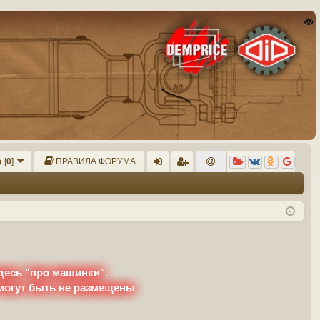
[
0
]
ПРАВИЛА ФОРУМА
хо
ег
д
ис
тр
ац
ия
десь "про машинки".
 могут быть не размещены