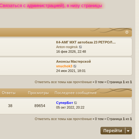
Связаться с администрацией), в низу страницы
К4-АМГ МХТ автобаза 23 РЕТРОЛ…
П
Anton-noginsk
е
16 фев 2026, 22:48
р
е
Анонсы Мастерской
й
П
vnuchok3
т
е
24 июн 2021, 18:01
и
р
к
е
Отметить все темы как прочтённые
• 0 тем • Страница
1
из
1
п
й
о
т
Ответы
Просмотры
Последнее сообщение
с
и
л
к
е
СуперБот
п
38
89654
д
05 окт 2022, 20:22
о
н
с
е
л
Отметить все темы как прочтённые
• 0 тем • Страница
1
из
1
м
е
у
д
Перейти
с
н
о
е