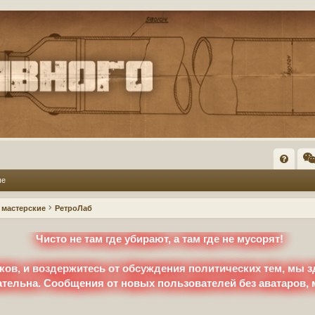
FA
ые
Q
мастерские
РетроЛаб
Чисто не там где убирают, а там где не мусорят!
ков, и воздержитесь от обсуждения политических тем, мы з
ательна. Сообщения от новых пользователей без аватаров,