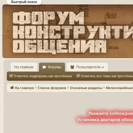
Быстрый поиск
Форум DiP и DEMPRICE
конструктивного общения
На главную
Форумы
Пользователи
Отметить подфорумы как прочтённые
Отметить все темы как прочтённ
На главную
Список форумов
Основные разделы
Мелкосерийные 
Уважайте собеседни
Установка аватаров обяз