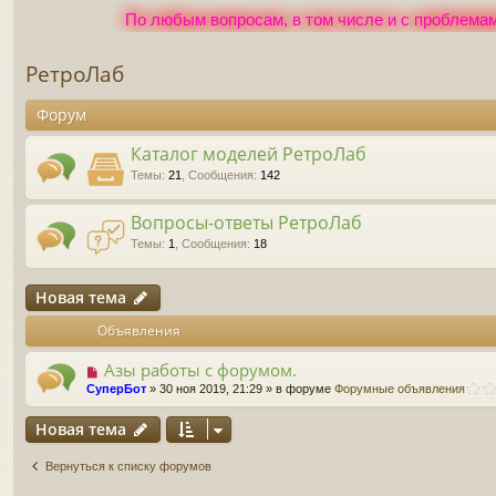
По любым вопросам, в том числе и с проблемам
РетроЛаб
Форум
Каталог моделей РетроЛаб
Темы
:
21
,
Сообщения
:
142
Вопросы-ответы РетроЛаб
Темы
:
1
,
Сообщения
:
18
Новая тема
Объявления
Азы работы с форумом.
СуперБот
» 30 ноя 2019, 21:29 » в форуме
Форумные объявления
Новая тема
Вернуться к списку форумов