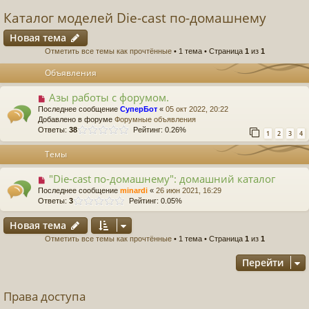
Каталог моделей Die-cast по-домашнему
Новая тема
Отметить все темы как прочтённые
• 1 тема • Страница
1
из
1
Объявления
Азы работы с форумом.
Последнее сообщение
СуперБот
«
05 окт 2022, 20:22
Добавлено в форуме
Форумные объявления
Ответы:
38
Рейтинг: 0.26%
1
2
3
4
Темы
"Die-cast по-домашнему": домашний каталог
Последнее сообщение
minardi
«
26 июн 2021, 16:29
Ответы:
3
Рейтинг: 0.05%
Новая тема
Отметить все темы как прочтённые
• 1 тема • Страница
1
из
1
Перейти
Права доступа