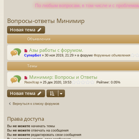
По любым вопросам, в том числе и с проблемам
Вопросы-ответы Минимир
Новая тема
Объявления
Азы работы с форумом.
СуперБот
» 30 ноя 2019, 21:29 » в форуме
Форумные объявления
Темы
Минимир: Вопросы и Ответы
ЯкенХгар
» 25 дек 2020, 19:53
Рейтинг: 0.05%
Новая тема
Вернуться к списку форумов
Права доступа
Вы
не можете
начинать темы
Вы
не можете
отвечать на сообщения
Вы
не можете
редактировать свои сообщения