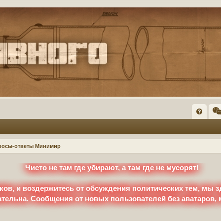
FA
Q
росы-ответы Минимир
Чисто не там где убирают, а там где не мусорят!
ков, и воздержитесь от обсуждения политических тем, мы з
ательна. Сообщения от новых пользователей без аватаров,