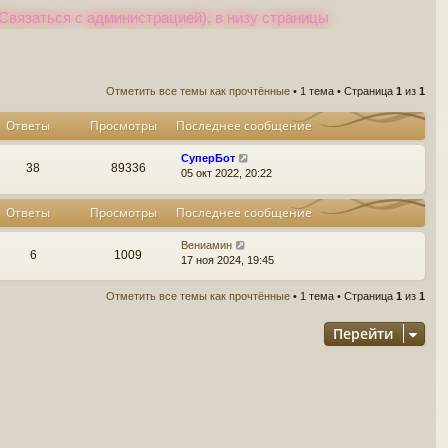
Связаться с администрацией), в низу страницы
Отметить все темы как прочтённые
• 1 тема • Страница
1
из
1
Ответы
Просмотры
Последнее сообщение
СуперБот
38
89336
05 окт 2022, 20:22
Ответы
Просмотры
Последнее сообщение
Вениамин
6
1009
17 ноя 2024, 19:45
Отметить все темы как прочтённые
• 1 тема • Страница
1
из
1
Перейти