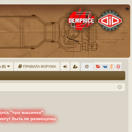
[
0
]
ПРАВИЛА ФОРУМА
хо
ег
д
ис
тр
ац
ия
десь "про машинки".
 могут быть не размещены