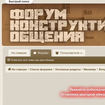
Быстрый поиск
Форум DiP и DEMPRICE
конструктивного общения
На главную
Форумы
Пользователи
Отметить все темы как прочтённые
На главную
Список форумов
Основные разделы
Минимир
Воп
Уважайте собеседни
Установка аватаров обяз