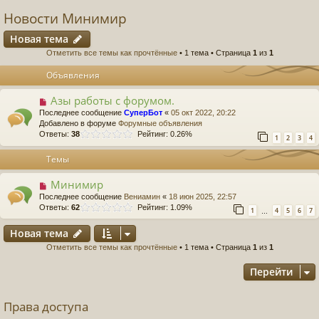
Новости Минимир
Новая тема
Отметить все темы как прочтённые
• 1 тема • Страница
1
из
1
Объявления
Азы работы с форумом.
Последнее сообщение
СуперБот
«
05 окт 2022, 20:22
Добавлено в форуме
Форумные объявления
Ответы:
38
Рейтинг: 0.26%
1
2
3
4
Темы
Минимир
Последнее сообщение
Вениамин
«
18 июн 2025, 22:57
Ответы:
62
Рейтинг: 1.09%
1
4
5
6
7
…
Новая тема
Отметить все темы как прочтённые
• 1 тема • Страница
1
из
1
Перейти
Права доступа