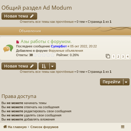
Общий раздел Ad Modum
Новая тема
Отметить все темы как прочтённые
• 0 тем • Страница
1
из
1
Объявления
Азы работы с форумом.
Последнее сообщение
СуперБот
«
05 окт 2022, 20:22
Добавлено в форуме
Форумные объявления
Ответы:
38
Рейтинг: 0.26%
1
2
3
4
Новая тема
Отметить все темы как прочтённые
• 0 тем • Страница
1
из
1
Перейти
Права доступа
Вы
не можете
начинать темы
Вы
не можете
отвечать на сообщения
Вы
не можете
редактировать свои сообщения
Вы
не можете
удалять свои сообщения
Вы
не можете
добавлять вложения
На главную
Список форумов