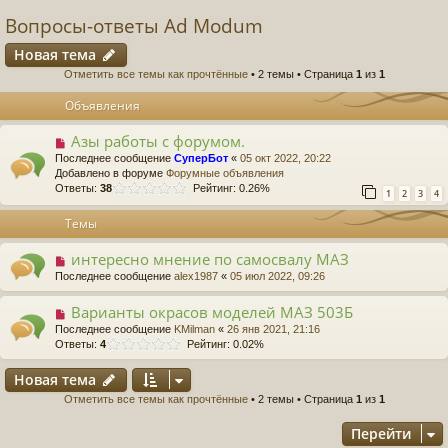
Вопросы-ответы Ad Modum
Новая тема
Отметить все темы как прочтённые
• 2 темы • Страница
1
из
1
Объявления
Азы работы с форумом.
Последнее сообщение
СуперБот
«
05 окт 2022, 20:22
Добавлено в форуме
Форумные объявления
Ответы:
38
Рейтинг: 0.26%
1
2
3
4
Темы
интересно мнение по самосвалу МАЗ
Последнее сообщение
alex1987
«
05 июл 2022, 09:26
Варианты окрасов моделей МАЗ 503Б
Последнее сообщение
KMilman
«
26 янв 2021, 21:16
Ответы:
4
Рейтинг: 0.02%
Новая тема
Отметить все темы как прочтённые
• 2 темы • Страница
1
из
1
Перейти