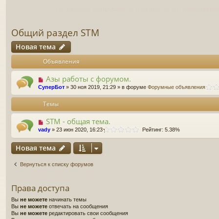
По любым вопросам, в том числе и с проблемам
Общий раздел STM
Новая тема
Объявления
Азы работы с форумом.
СуперБот
» 30 ноя 2019, 21:29 » в форуме
Форумные объявления
Темы
STM - общая тема.
vady
» 23 июн 2020, 16:23
Рейтинг: 5.38%
Новая тема
Вернуться к списку форумов
Права доступа
Вы
не можете
начинать темы
Вы
не можете
отвечать на сообщения
Вы
не можете
редактировать свои сообщения