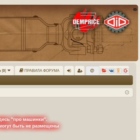
[
0
]
ПРАВИЛА ФОРУМА
хо
ег
д
ис
тр
ац
ия
десь "про машинки".
 могут быть не размещены