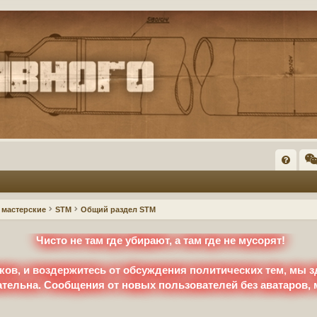
FA
Q
мастерские
STM
Общий раздел STM
Чисто не там где убирают, а там где не мусорят!
ков, и воздержитесь от обсуждения политических тем, мы з
ательна. Сообщения от новых пользователей без аватаров,