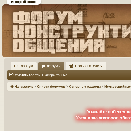
Быстрый поиск
Форум DiP и DEMPRICE
конструктивного общения
На главную
Форумы
Пользователи
Отметить все темы как прочтённые
На главную
Список форумов
Основные разделы
Мелкосерийные 
Уважайте собеседни
Установка аватаров обяз