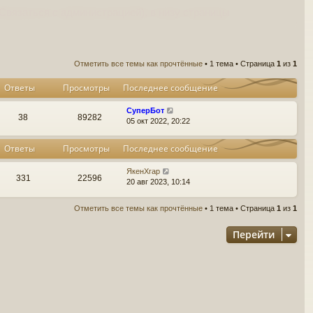
Связаться с администрацией), в низу страницы
Отметить все темы как прочтённые
• 1 тема • Страница
1
из
1
Ответы
Просмотры
Последнее сообщение
СуперБот
38
89282
05 окт 2022, 20:22
Ответы
Просмотры
Последнее сообщение
ЯкенХгар
331
22596
20 авг 2023, 10:14
Отметить все темы как прочтённые
• 1 тема • Страница
1
из
1
Перейти