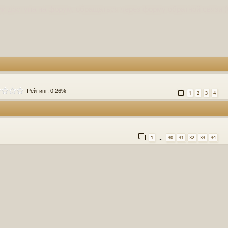
и доступа на форум, обращаться через форму обратной связи (
Рейтинг: 0.26%
1
2
3
4
1
30
31
32
33
34
…