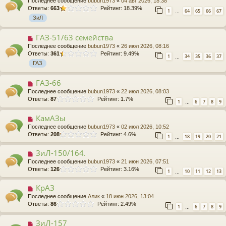
Последнее сообщение
bubun1973
«
04 авг 2026, 18:38
Ответы:
663
Рейтинг: 18.39%
1
64
65
66
67
…
ЗиЛ
ГАЗ-51/63 семейства
Последнее сообщение
bubun1973
«
26 июл 2026, 08:16
Ответы:
361
Рейтинг: 9.49%
1
34
35
36
37
…
ГАЗ
ГАЗ-66
Последнее сообщение
bubun1973
«
22 июл 2026, 08:03
Ответы:
87
Рейтинг: 1.7%
1
6
7
8
9
…
КамАЗы
Последнее сообщение
bubun1973
«
02 июл 2026, 10:52
Ответы:
208
Рейтинг: 4.6%
1
18
19
20
21
…
ЗиЛ-150/164.
Последнее сообщение
bubun1973
«
21 июн 2026, 07:51
Ответы:
126
Рейтинг: 3.16%
1
10
11
12
13
…
КрАЗ
Последнее сообщение
Алик
«
18 июн 2026, 13:04
Ответы:
86
Рейтинг: 2.49%
1
6
7
8
9
…
ЗиЛ-157