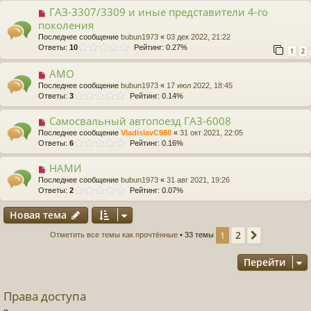
ГАЗ-3307/3309 и иные представители 4-го
поколения
Последнее сообщение
bubun1973
«
03 дек 2022, 21:22
Ответы:
10
Рейтинг: 0.27%
1
2
АМО
Последнее сообщение
bubun1973
«
17 июл 2022, 18:45
Ответы:
3
Рейтинг: 0.14%
Самосвальный автопоезд ГАЗ-6008
Последнее сообщение
VladislavC988
«
31 окт 2021, 22:05
Ответы:
6
Рейтинг: 0.16%
НАМИ
Последнее сообщение
bubun1973
«
31 авг 2021, 19:26
Ответы:
2
Рейтинг: 0.07%
Новая тема
2
1
След.
Отметить все темы как прочтённые
• 33 темы
Перейти
Права доступа