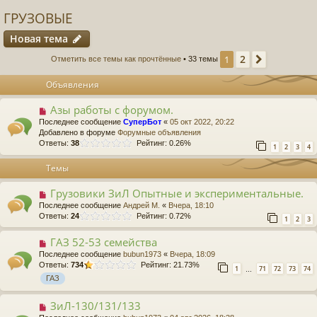
ГРУЗОВЫЕ
Новая тема
2
1
След.
Отметить все темы как прочтённые
• 33 темы
Объявления
Азы работы с форумом.
Последнее сообщение
СуперБот
«
05 окт 2022, 20:22
Добавлено в форуме
Форумные объявления
Ответы:
38
Рейтинг: 0.26%
1
2
3
4
Темы
Грузовики ЗиЛ Опытные и экспериментальные.
Последнее сообщение
Андрей М.
«
Вчера, 18:10
Ответы:
24
Рейтинг: 0.72%
1
2
3
ГАЗ 52-53 семейства
Последнее сообщение
bubun1973
«
Вчера, 18:09
Ответы:
734
Рейтинг: 21.73%
1
71
72
73
74
…
ГАЗ
ЗиЛ-130/131/133