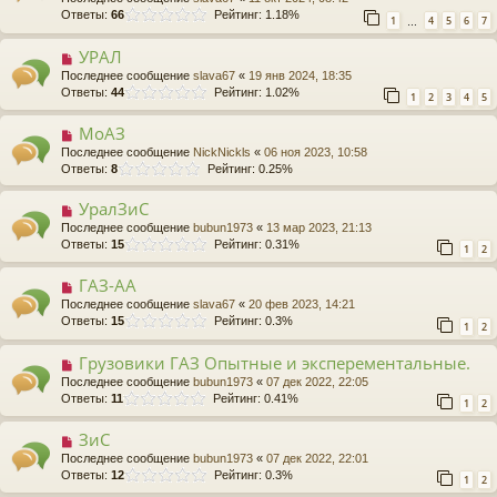
Ответы:
66
Рейтинг: 1.18%
1
4
5
6
7
…
УРАЛ
Последнее сообщение
slava67
«
19 янв 2024, 18:35
Ответы:
44
Рейтинг: 1.02%
1
2
3
4
5
МоАЗ
Последнее сообщение
NickNickls
«
06 ноя 2023, 10:58
Ответы:
8
Рейтинг: 0.25%
УралЗиС
Последнее сообщение
bubun1973
«
13 мар 2023, 21:13
Ответы:
15
Рейтинг: 0.31%
1
2
ГАЗ-АА
Последнее сообщение
slava67
«
20 фев 2023, 14:21
Ответы:
15
Рейтинг: 0.3%
1
2
Грузовики ГАЗ Опытные и эксперементальные.
Последнее сообщение
bubun1973
«
07 дек 2022, 22:05
Ответы:
11
Рейтинг: 0.41%
1
2
ЗиС
Последнее сообщение
bubun1973
«
07 дек 2022, 22:01
Ответы:
12
Рейтинг: 0.3%
1
2