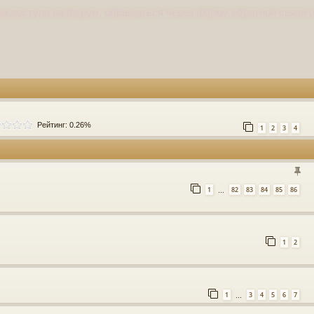
и доступа на форум, обращаться через форму обратной связи (
Рейтинг: 0.26%
1
2
3
4
1
82
83
84
85
86
…
1
2
1
3
4
5
6
7
…