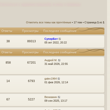
Связаться с администрацией), в низу страницы
Отметить все темы как прочтённые
• 17 тем • Страница
1
из
1
Ответы
Просмотры
Последнее сообщение
СуперБот
38
89313
05 окт 2022, 20:22
Ответы
Просмотры
Последнее сообщение
Андрей М.
858
67201
31 май 2026, 22:55
galex1964
14
6793
01 фев 2026, 12:14
Вениамин
67
5227
09 сен 2025, 13:17