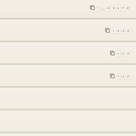
1
4
5
6
7
8
…
1
2
3
4
1
2
3
1
2
3