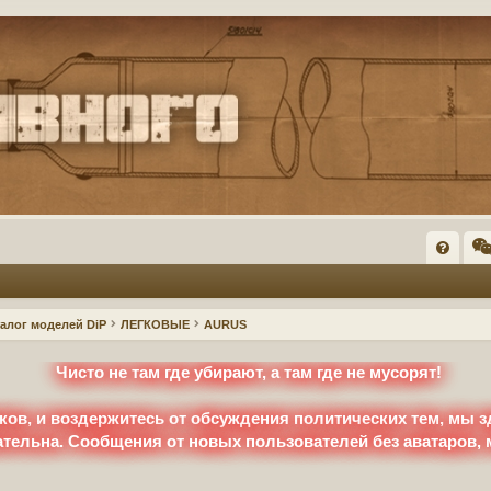
FA
Q
талог моделей DiP
ЛЕГКОВЫЕ
AURUS
Чисто не там где убирают, а там где не мусорят!
ков, и воздержитесь от обсуждения политических тем, мы з
ательна. Сообщения от новых пользователей без аватаров,