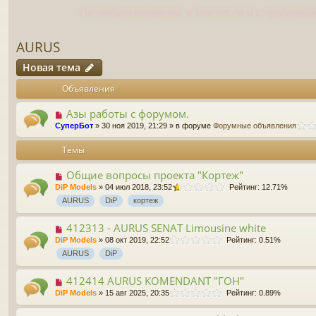
По любым вопросам, в том числе и с проблемам
AURUS
Новая тема
Объявления
Азы работы с форумом.
СуперБот
» 30 ноя 2019, 21:29 » в форуме
Форумные объявления
Темы
Общие вопросы проекта "Кортеж"
DiP Models
» 04 июл 2018, 23:52
Рейтинг: 12.71%
AURUS
DiP
кортеж
412313 - AURUS SENAT Limousine white
DiP Models
» 08 окт 2019, 22:52
Рейтинг: 0.51%
AURUS
DiP
412414 AURUS KOMENDANT "ГОН"
DiP Models
» 15 авг 2025, 20:35
Рейтинг: 0.89%