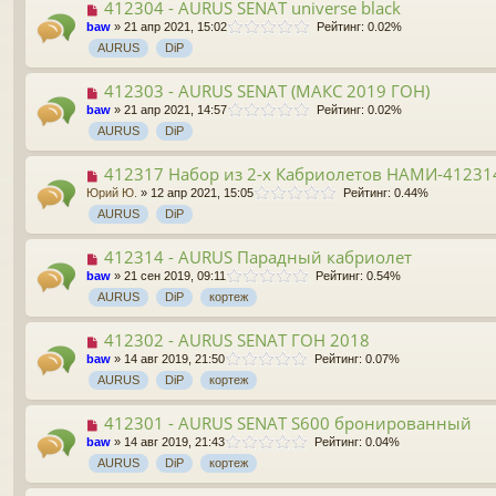
412304 - AURUS SENAT universe black
baw
» 21 апр 2021, 15:02
Рейтинг: 0.02%
AURUS
DiP
412303 - AURUS SENAT (МАКС 2019 ГОН)
baw
» 21 апр 2021, 14:57
Рейтинг: 0.02%
AURUS
DiP
412317 Набор из 2-х Кабриолетов НАМИ-412314
Юрий Ю.
» 12 апр 2021, 15:05
Рейтинг: 0.44%
AURUS
DiP
412314 - AURUS Парадный кабриолет
baw
» 21 сен 2019, 09:11
Рейтинг: 0.54%
AURUS
DiP
кортеж
412302 - AURUS SENAT ГОН 2018
baw
» 14 авг 2019, 21:50
Рейтинг: 0.07%
AURUS
DiP
кортеж
412301 - AURUS SENAT S600 бронированный
baw
» 14 авг 2019, 21:43
Рейтинг: 0.04%
AURUS
DiP
кортеж