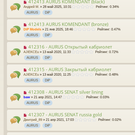
412413 AURUS KOMENDANT (black)
Андрей М.
» 28 май 2025, 10:31
Рейтинг: 0.34%
AURUS
DiP
412413 AURUS KOMENDANT (bronze)
DiP Models
» 21 янв 2025, 18:46
Рейтинг: 0.47%
AURUS
DiP
412316 - AURUS Открытый кабриолет
AJIEKCEu
» 13 май 2020, 11:33
Рейтинг: 0.72%
AURUS
DiP
412315 - AURUS Закрытый кабриолет
AJIEKCEu
» 13 май 2020, 11:25
Рейтинг: 0.48%
AURUS
DiP
412308 - AURUS SENAT silver lining
baw
» 21 апр 2021, 14:47
Рейтинг: 0.03%
AURUS
DiP
412307 - AURUS SENAT russia gold
Дмитрий_89
» 21 апр 2021, 17:03
Рейтинг: 0.02%
AURUS
DiP