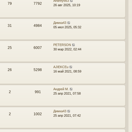
Andrey663
79
7792
26 авг 2025, 10:19
Димка43
31
4984
05 июл 2025, 05:32
PETERSON
25
6007
30 мар 2022, 02:44
AJIEKCEu
26
5298
16 май 2021, 08:59
Андрей М.
2
991
25 апр 2021, 07:58
Димка43
2
1002
25 апр 2021, 07:42