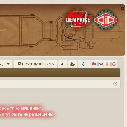
[
0
]
ПРАВИЛА ФОРУМА
хо
ег
д
ис
тр
ац
ия
десь "про машинки".
 могут быть не размещены