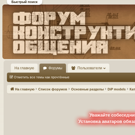
Быстрый поиск
Форум DiP и DEMPRICE
конструктивного общения
На главную
Форумы
Пользователи
Отметить все темы как прочтённые
На главную
Список форумов
Основные разделы
DiP models
Ка
Уважайте собеседни
Установка аватаров обяз