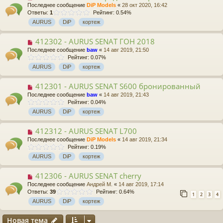
Последнее сообщение
DiP Models
«
28 окт 2020, 16:42
Ответы:
1
Рейтинг: 0.54%
AURUS
DiP
кортеж
412302 - AURUS SENAT ГОН 2018
Последнее сообщение
baw
«
14 авг 2019, 21:50
Рейтинг: 0.07%
AURUS
DiP
кортеж
412301 - AURUS SENAT S600 бронированный
Последнее сообщение
baw
«
14 авг 2019, 21:43
Рейтинг: 0.04%
AURUS
DiP
кортеж
412312 - AURUS SENAT L700
Последнее сообщение
DiP Models
«
14 авг 2019, 21:34
Рейтинг: 0.19%
AURUS
DiP
кортеж
412306 - AURUS SENAT cherry
Последнее сообщение
Андрей М.
«
14 авг 2019, 17:14
Ответы:
39
Рейтинг: 0.64%
1
2
3
4
AURUS
DiP
кортеж
Новая тема