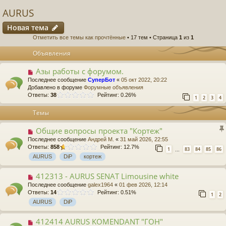
AURUS
Новая тема
Отметить все темы как прочтённые
• 17 тем • Страница
1
из
1
Объявления
Азы работы с форумом.
Последнее сообщение
СуперБот
«
05 окт 2022, 20:22
Добавлено в форуме
Форумные объявления
Ответы:
38
Рейтинг: 0.26%
1
2
3
4
Темы
Общие вопросы проекта "Кортеж"
Последнее сообщение
Андрей М.
«
31 май 2026, 22:55
Ответы:
858
Рейтинг: 12.7%
1
83
84
85
86
…
AURUS
DiP
кортеж
412313 - AURUS SENAT Limousine white
Последнее сообщение
galex1964
«
01 фев 2026, 12:14
Ответы:
14
Рейтинг: 0.51%
1
2
AURUS
DiP
412414 AURUS KOMENDANT "ГОН"