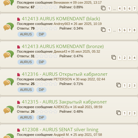
Последнее сообщение
Вениамин
«
09 сен 2025, 13:17
Ответы:
67
Рейтинг: 0.89%
1
4
5
6
7
…
412413 AURUS KOMENDANT (black)
Последнее сообщение
Andrey663
«
26 авг 2025, 10:19
Ответы:
79
Рейтинг: 0.34%
1
5
6
7
8
…
AURUS
DiP
412413 AURUS KOMENDANT (bronze)
Последнее сообщение
Димка43
«
05 июл 2025, 05:32
Ответы:
31
Рейтинг: 0.47%
1
2
3
4
AURUS
DiP
412316 - AURUS Открытый кабриолет
Последнее сообщение
PETERSON
«
30 мар 2022, 02:44
Ответы:
25
Рейтинг: 0.71%
1
2
3
AURUS
DiP
412315 - AURUS Закрытый кабриолет
Последнее сообщение
AJIEKCEu
«
16 май 2021, 08:59
Ответы:
26
Рейтинг: 0.48%
1
2
3
AURUS
DiP
412308 - AURUS SENAT silver lining
Последнее сообщение
Андрей М.
«
25 апр 2021, 07:58