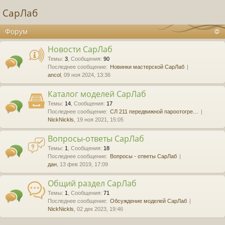
СарЛаб
Форум
Новости СарЛаб
Темы
:
3
,
Сообщения
:
90
Последнее сообщение:
Новинки мастерской СарЛаб
ancol
, 09 ноя 2024, 13:36
Каталог моделей СарЛаб
Темы
:
14
,
Сообщения
:
17
Последнее сообщение:
СЛ 211 передвижной пароотогре…
NickNickls
, 19 ноя 2021, 15:05
Вопросы-ответы СарЛаб
Темы
:
1
,
Сообщения
:
18
Последнее сообщение:
Вопросы - ответы СарЛаб
дан
, 13 фев 2019, 17:09
Общий раздел СарЛаб
Темы
:
1
,
Сообщения
:
71
Последнее сообщение:
Обсуждение моделей СарЛаб
NickNickls
, 02 дек 2023, 19:46