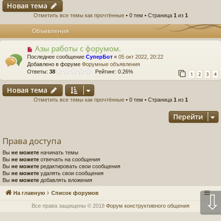
Новая тема
Отметить все темы как прочтённые
• 0 тем • Страница
1
из
1
Объявления
Азы работы с форумом.
Последнее сообщение
СуперБот
«
05 окт 2022, 20:22
Добавлено в форуме
Форумные объявления
Ответы:
38
Рейтинг: 0.26%
1
2
3
4
Новая тема
Отметить все темы как прочтённые
• 0 тем • Страница
1
из
1
Перейти
Права доступа
Вы
не можете
начинать темы
Вы
не можете
отвечать на сообщения
Вы
не можете
редактировать свои сообщения
Вы
не можете
удалять свои сообщения
Вы
не можете
добавлять вложения
На главную
Список форумов
⇩
Все права защищены © 2018
Форум конструктивного общения