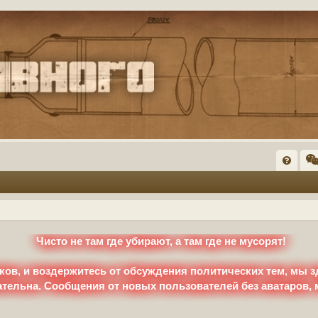
FA
Q
Чисто не там где убирают, а там где не мусорят!
ков, и воздержитесь от обсуждения политических тем, мы з
ательна. Сообщения от новых пользователей без аватаров,