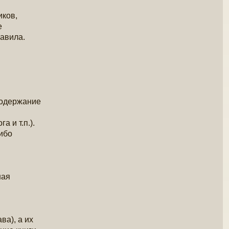
иков,
е
равила.
 содержание
 и т.п.).
ибо
ная
ва), а их