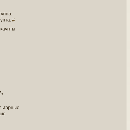
тупна.
аунта.
#
ккаунты
в,
ульгарные
щие