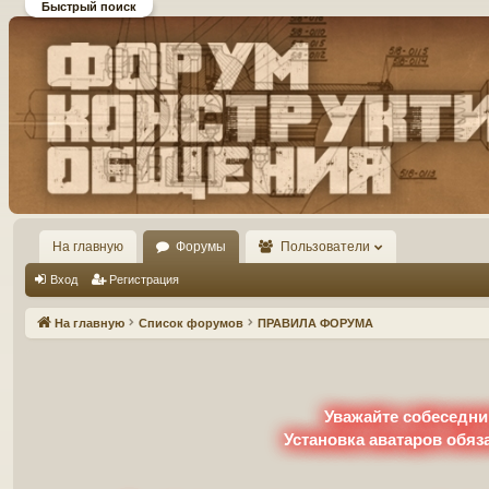
Быстрый поиск
Форум DiP и DEMPRICE
конструктивного общения
На главную
Форумы
Пользователи
Вход
Регистрация
На главную
Список форумов
ПРАВИЛА ФОРУМА
Уважайте собеседни
Установка аватаров обяз