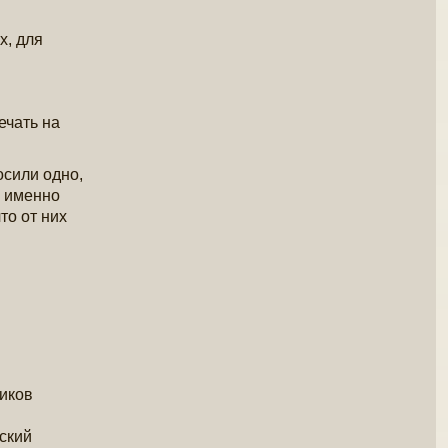
х, для
ечать на
осили одно,
о именно
то от них
ников
ский