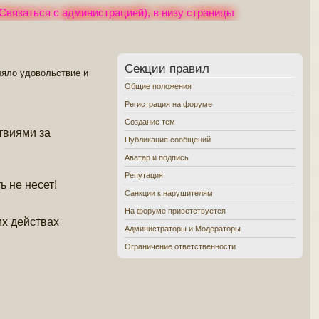
Связаться с администрацией), в низу страницы
Секции правил
яло удовольствие и
Общие положения
Регистрация на форуме
Создание тем
твиями за
Публикация сообщений
Аватар и подпись
Репутация
 не несет!
Санкции к нарушителям
На форуме приветствуется
их действах
Администраторы и Модераторы
Ограничение ответственности