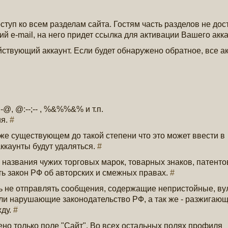
уп ко всем разделам сайта. Гостям часть разделов не дос
й e-mail, на него придет ссылка для активации Вашего акк
йствующий аккаунт. Если будет обнаружено обратное, все а
-@, @:--;-- , %&%%&% и т.п.
ия.
#
же существующем до такой степени что это может ввести в
ккаунты будут удаляться.
#
названия чужих торговых марок, товарных знаков, патенто
ь закон РФ об авторских и смежных правах.
#
ь не отправлять сообщения, содержащие непристойные, в
и нарушающие законодательство РФ, а так же - разжигаю
жду.
#
но только поле "Сайт". Во всех остальных полях профиля