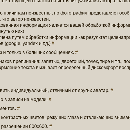
тветствующей ссылкой на источник (Фамилия автора, назва
то причинам неизвестны, но фотография представляет осо
, что автор неизвестен.
ликованная информация является вашей обработкой информ
нуть о них)
учена путем обработки информации как результат целенап
(google, yandex и т.д.)
#
з и только в больших сообщениях.
#
аков препинания: запятых, двоеточий, точек, тире и т.п., по
ормление текста вызывает определенный дискомфорт восп
овить индивидуальный, отличный от других аватар.
#
о в записи на модели.
#
ементов.
#
 контрастных цветов, режущих глаза и отвлекающих внима
и разрешении 800х600.
#