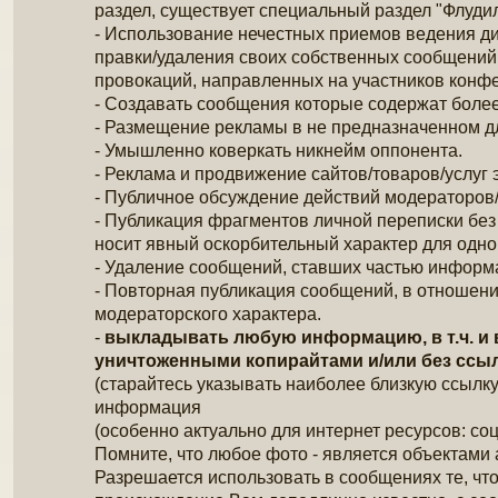
раздел, существует специальный раздел "Флудил
- Использование нечестных приемов ведения д
правки/удаления своих собственных сообщений 
провокаций, направленных на участников конфе
- Создавать сообщения которые содержат более
- Размещение рекламы в не предназначенном дл
- Умышленно коверкать никнейм оппонента.
- Реклама и продвижение сайтов/товаров/услуг
- Публичное обсуждение действий модераторов
- Публикация фрагментов личной переписки без 
носит явный оскорбительный характер для одной
- Удаление сообщений, ставших частью информа
- Повторная публикация сообщений, в отношен
модераторского характера.
-
выкладывать любую информацию, в т.ч. и 
уничтоженными копирайтами и/или без ссыл
(старайтесь указывать наиболее близкую ссылку
информация
(особенно актуально для интернет ресурсов: соц
Помните, что любое фото - является объектами 
Разрешается использовать в сообщениях те, что