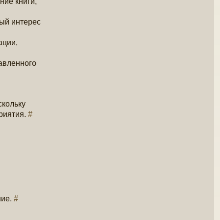
ние книги,
бый интерес
ации,
равленного
скольку
риятия.
#
ние.
#