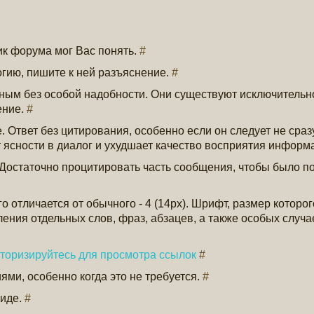
к форума мог Вас понять.
#
гию, пишите к ней разъяснение.
#
ным без особой надобности. Они существуют исключительно
ение.
#
 Ответ без цитирования, особенно если он следует не сраз
т ясности в диалог и ухудшает качество восприятия информ
 Достаточно процитировать часть сообщения, чтобы было по
отличается от обычного - 4 (14px). Шрифт, размер которог
ления отдельных слов, фраз, абзацев, а также особых случа
торизируйтесь для просмотра ссылок
#
ми, особенно когда это не требуется.
#
виде.
#