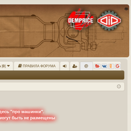
[
0
]
ПРАВИЛА ФОРУМА
хо
ег
д
ис
тр
ац
ия
десь "про машинки".
 могут быть не размещены