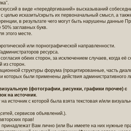
ка".
искуссий в виде «передёргиваний» высказываний собеседн
с целью исказить/скрыть их первоначальный смысл, а такж
ренции, в результате чего могут быть нарушены данные П
 50% заглавных букв.
я этого месте.
 эротической или порнографической направленности.
/администраторов ресурса.
согласия обеих сторон, за исключением случаев, когда её
 из сторон.
ционной структуры форума (процитированные, часть диалога
ии которых были применены действия административного л
визуальную (фотографии, рисунки, графики прочее) с
ок на источник
.
 на источник с которой была взята текстовая и/или визуаль
сетей, сервисов объявлений.).
авторских прав!
 принадлежат Вам лично (или Вы имеете на них нужные пра