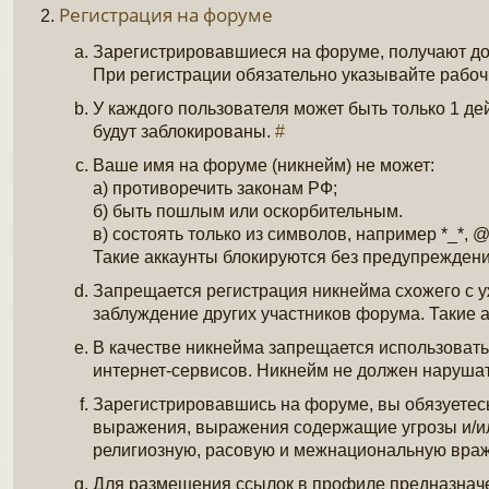
Регистрация на форуме
Зарегистрировавшиеся на форуме, получают дост
При регистрации обязательно указывайте рабочи
У каждого пользователя может быть только 1 де
будут заблокированы.
#
Ваше имя на форуме (никнейм) не может:
а) противоречить законам РФ;
б) быть пошлым или оскорбительным.
в) состоять только из символов, например *_*, @
Такие аккаунты блокируются без предупрежден
Запрещается регистрация никнейма схожего с у
заблуждение других участников форума. Такие а
В качестве никнейма запрещается использовать 
интернет-сервисов. Никнейм не должен нарушат
Зарегистрировавшись на форуме, вы обязуетес
выражения, выражения содержащие угрозы и/ил
религиозную, расовую и межнациональную вра
Для размещения ссылок в профиле предназначе