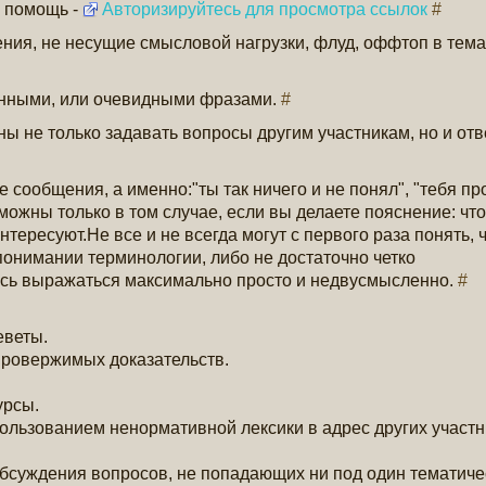
В помощь -
Авторизируйтесь для просмотра ссылок
#
ия, не несущие смысловой нагрузки, флуд, оффтоп в тема
енными, или очевидными фразами.
#
ны не только задавать вопросы другим участникам, но и отв
 сообщения, а именно:"ты так ничего и не понял", "тебя пр
зможны только в том случае, если вы делаете пояснение: чт
интересуют.Не все и не всегда могут с первого раза понять, ч
 понимании терминологии, либо не достаточно четко
сь выражаться максимально просто и недвусмысленно.
#
еветы.
провержимых доказательств.
урсы.
 использованием ненормативной лексики в адрес других участ
 обсуждения вопросов, не попадающих ни под один тематиче