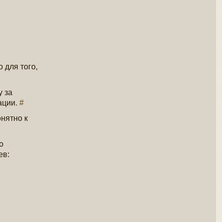
 для того,
у за
ации.
#
нятно к
о
ев: