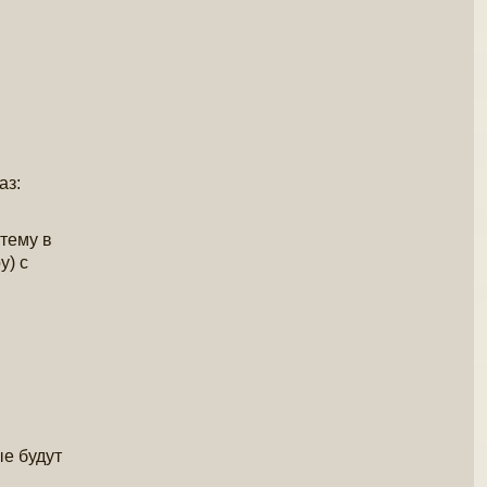
аз:
тему в
у) с
ые будут